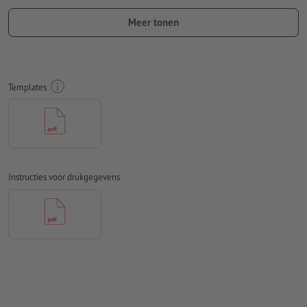
ten minste 50 mm afstand ten opzichte van het eindformaat
Meer tonen
Lettertypes
moeten volledig worden ingesloten of omgezet
naar krommen
Kleurmodus:
CMYK, FOGRA51 (PSO Coated v3)
Templates
Spel- en zetfouten
worden door ons niet gecontroleerd
Overdrukinstellingen
worden door ons niet gecontroleerd
Commentaren
worden verwijderd en niet afgedrukt
Instructies voor drukgegevens
Inhoud van
formuliervelden
worden mee afgedrukt
Hoe maak ik afdrukgegevens correct?