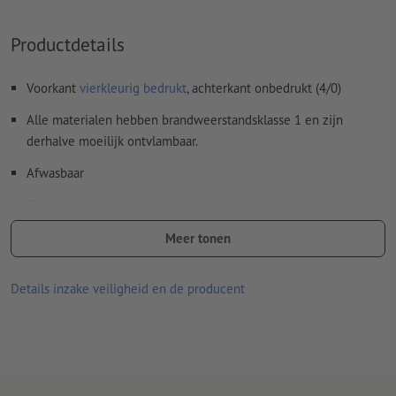
Productdetails
Voorkant
vierkleurig bedrukt
, achterkant onbedrukt (4/0)
Alle materialen hebben brandweerstandsklasse 1 en zijn
derhalve moeilijk ontvlambaar.
Afwasbaar
Optioneel: zeilogen voor eenvoudige bevestiging, rondom het
doek op een onderlinge afstand van ca 50 cm.
Meer tonen
Zeilogen worden volgens leesrichting verwerkt
Details inzake veiligheid en de producent
Optionele extra artikelen: Montagemateriaal
u ontvangt afhankelijk van de grootte van het zeildoek het
optimale aantal materialen nodig voor een veilige
bevestiging
Meer informatie over het spandoekmontagemateriaal vindt