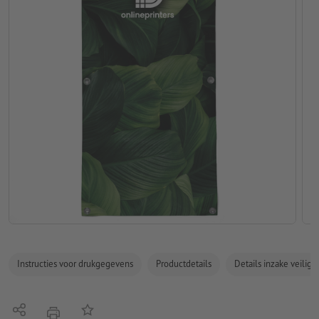
Instructies voor drukgegevens
Productdetails
Details inzake veilig
Delen
Op de lijst
afdrukken