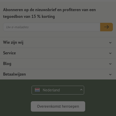
Abonneren op de nieuwsbrief en profiteren van een
tegoedbon van 15 % korting
Wie zijn wij
Ondernemingen
Service
Pers
Betaalwijzen
Blog
Vacatures en carrière
Verzending
Photoshop-tutorials
Betaalwijzen
Milieubescherming
Reclamatie
InDesign-tutorials
Overschrijving
Contact
Nederland
Premium programma
Gratis lettertypes en fonts
FAQ
Marketing en insights
Overeenkomst herroepen