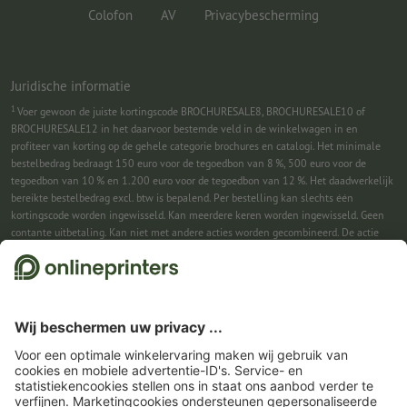
Colofon
AV
Privacybescherming
Juridische informatie
1
Voer gewoon de juiste kortingscode BROCHURESALE8, BROCHURESALE10 of
BROCHURESALE12 in het daarvoor bestemde veld in de winkelwagen in en
profiteer van korting op de gehele categorie brochures en catalogi. Het minimale
bestelbedrag bedraagt 150 euro voor de tegoedbon van 8 %, 500 euro voor de
tegoedbon van 10 % en 1.200 euro voor de tegoedbon van 12 %. Het daadwerkelijk
bereikte bestelbedrag excl. btw is bepalend. Per bestelling kan slechts één
kortingscode worden ingewisseld. Kan meerdere keren worden ingewisseld. Geen
contante uitbetaling. Kan niet met andere acties worden gecombineerd. De actie
geldt tot en met 31-08-2026.
2
Je ontvangst eerst een e-mail waarin je de aanmelding voor de nieuwsbrief
bevestigt met één klik. Pas daarna sturen we je de kortingscode en voortaan onze
nieuwsbrief toe. Natuurlijk kun je je te allen tijde weer afmelden. Kan 1x worden
ingewisseld. Geen minimumbestelwaarde. Maximale hoogte van de korting: € 150
van de bestelwaarde (netto). Geen contante uitbetaling. Kan niet worden
gecombineerd met andere acties of kortingscodes.
De tegoedbon is na ontvangst
zes weken geldig.