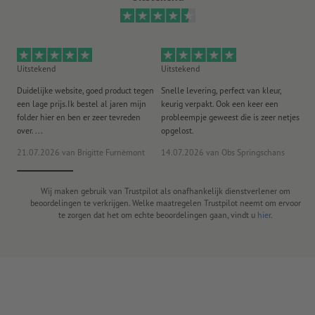
Uitstekend
Uitstekend
Ui
Duidelijke website, goed product tegen
Snelle levering, perfect van kleur,
He
een lage prijs.Ik bestel al jaren mijn
keurig verpakt. Ook een keer een
ee
folder hier en ben er zeer tevreden
probleempje geweest die is zeer netjes
ac
over. ...
opgelost.
21.07.2026
van Brigitte Furnèmont
14.07.2026
van Obs Springschans
18
Wij maken gebruik van Trustpilot als onafhankelijk dienstverlener om
beoordelingen te verkrijgen. Welke maatregelen Trustpilot neemt om ervoor
te zorgen dat het om echte beoordelingen gaan, vindt u
hier
.