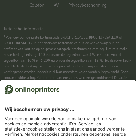
Colofon
AV
Privacybescherming
Juridische informatie
1
Voer gewoon de juiste kortingscode BROCHURESALE8, BROCHURESALE10 of
BROCHURESALE12 in het daarvoor bestemde veld in de winkelwagen in en
profiteer van korting op de gehele categorie brochures en catalogi. Het minimale
bestelbedrag bedraagt 150 euro voor de tegoedbon van 8 %, 500 euro voor de
tegoedbon van 10 % en 1.200 euro voor de tegoedbon van 12 %. Het daadwerkelijk
bereikte bestelbedrag excl. btw is bepalend. Per bestelling kan slechts één
kortingscode worden ingewisseld. Kan meerdere keren worden ingewisseld. Geen
contante uitbetaling. Kan niet met andere acties worden gecombineerd. De actie
geldt tot en met 31-08-2026.
2
Je ontvangst eerst een e-mail waarin je de aanmelding voor de nieuwsbrief
bevestigt met één klik. Pas daarna sturen we je de kortingscode en voortaan onze
nieuwsbrief toe. Natuurlijk kun je je te allen tijde weer afmelden. Kan 1x worden
ingewisseld. Geen minimumbestelwaarde. Maximale hoogte van de korting: € 150
van de bestelwaarde (netto). Geen contante uitbetaling. Kan niet worden
gecombineerd met andere acties of kortingscodes.
De tegoedbon is na ontvangst
zes weken geldig.