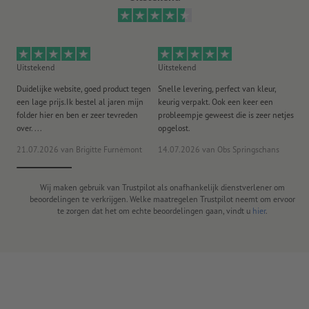
Uitstekend
Uitstekend
Ui
Duidelijke website, goed product tegen
Snelle levering, perfect van kleur,
He
een lage prijs.Ik bestel al jaren mijn
keurig verpakt. Ook een keer een
ee
folder hier en ben er zeer tevreden
probleempje geweest die is zeer netjes
ac
over. ...
opgelost.
21.07.2026
van Brigitte Furnèmont
14.07.2026
van Obs Springschans
18
Wij maken gebruik van Trustpilot als onafhankelijk dienstverlener om
beoordelingen te verkrijgen. Welke maatregelen Trustpilot neemt om ervoor
te zorgen dat het om echte beoordelingen gaan, vindt u
hier
.