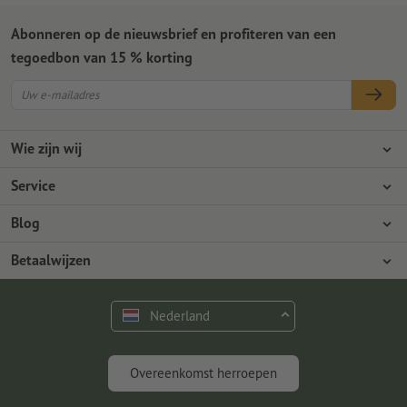
Abonneren op de nieuwsbrief en profiteren van een
tegoedbon van 15 % korting
Wie zijn wij
Ondernemingen
Service
Pers
Betaalwijzen
Blog
Vacatures en carrière
Verzending
Photoshop-tutorials
Betaalwijzen
Milieubescherming
Reclamatie
InDesign-tutorials
Overschrijving
Contact
Nederland
Premium programma
Gratis lettertypes en fonts
FAQ
Marketing en insights
Overeenkomst herroepen