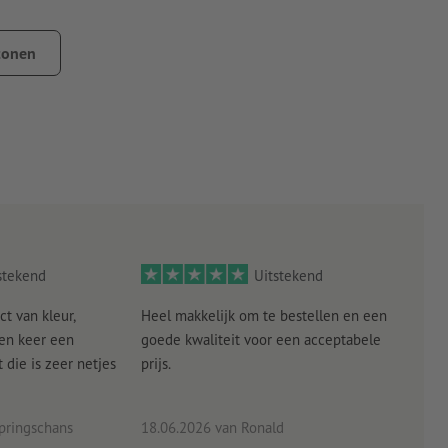
jderen
tonen
g, zoals bij het plakken op mobiele telefoons of portemonnees,
j zijn en mag geen andere verontreinigingen bevatten. Dit kan
e laklagen moeten gedroogd resp. volledig uitgehard zijn.
de drager vooral bij kleine formaten niet worden
stekend
Uitstekend
ct van kleur,
Heel makkelijk om te bestellen en een
Als
een keer een
goede kwaliteit voor een acceptabele
KLED
die is zeer netjes
prijs.
tevr
eind
pringschans
18.06.2026
van Ronald
02.0