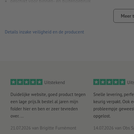
geschikt voor binnen- en buitengebruik
eenvoudig corrigeerbaar opplakken en gemakkelijk te verwi
Meer 
Let erop dat de kleur van de stickers bij dagelijkse belastin
onderhevig kan zijn aan slijtage
Details inzake veiligheid en de producent
Aanwijzing:
De te beplakken ondergrond moet stof- en vetvri
de kleefkracht van het materiaal nadelig beïnvloeden. Nieuw
Belangrijk: Om productietechnische redenen kan de slit van 
gegarandeerd.
Levering: apart op maat gesneden
Uitstekend
Uit
Duidelijke website, goed product tegen
Snelle levering, perfe
een lage prijs.Ik bestel al jaren mijn
keurig verpakt. Ook 
folder hier en ben er zeer tevreden
probleempje geweest 
over. ...
opgelost.
21.07.2026
van Brigitte Furnèmont
14.07.2026
van Obs S