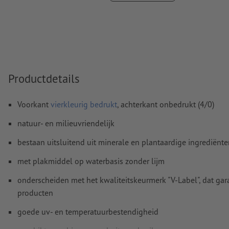
Overdrukinstellingen
worden door ons niet gecontroleerd
Commentaren
worden verwijderd en niet afgedrukt
Inhoud van
formuliervelden
worden mee afgedrukt
Productdetails
Hoe maak ik afdrukgegevens correct?
Voorkant
vierkleurig bedrukt
, achterkant onbedrukt (4/0)
natuur- en milieuvriendelijk
bestaan uitsluitend uit minerale en plantaardige ingrediënt
met plakmiddel op waterbasis zonder lijm
onderscheiden met het kwaliteitskeurmerk "V-Label", dat gar
producten
goede uv- en temperatuurbestendigheid