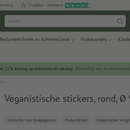
rzending
Trustpilot - Uitstekend
Reclametechniek en buitenreclame
Visitekaartjes
Kaart
wel 12 % korting op brochures en catalogi
, afhankelijk van de bestelwaar
 cm
Veganistische stickers, rond, Ø
Instructies voor drukgegevens
Productdetails
Details inzake veili