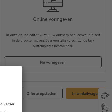
Online vormgeven
In onze online-editor kunt u uw ontwerp heel eenvoudig zelf
in de browser maken. Daarvoor zijn verschillende lay-
outtemplates beschikbaar.
Nu vormgeven
116,23
Offerte opstellen
In winkelwagen
21% btw
Beste prijs-