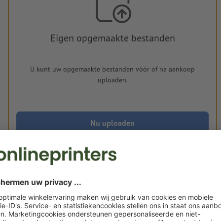
Eigen opgemaakte bestanden
U kunt uw opgemaakte bestanden vóór of na aankoop
uploaden.
Nu uploaden
Levering circa:
€ 96,06
€ 
wo. 19 aug. - vr. 21 aug.
excl. btw
incl. 
Gewicht: ca.
190 g