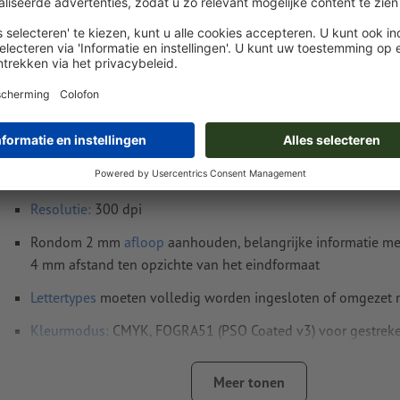
Instructies voor drukgegevens Veganistische 
rond, Ø 9,5 cm
Gegevensformaat
(incl. 2 mm afloop): 9,9 x 9,9 cm
Eindformaat
: 9,5 x 9,5 cm
Resolutie:
300 dpi
Rondom 2 mm
afloop
aanhouden, belangrijke informatie me
4 mm afstand ten opzichte van het eindformaat
Lettertypes
moeten volledig worden ingesloten of omgezet
Kleurmodus:
CMYK, FOGRA51 (PSO Coated v3) voor gestreke
FOGRA52 (PSO Uncoated v3 FOGRA52) voor ongestreken pa
Meer tonen
Spel- en zetfouten
worden door ons niet gecontroleerd