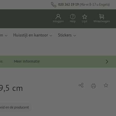
020 262 19 19
(Ma-vr 8-17 u Engels)
Inloggen
Help
Lijst
Winkelwagen
en
Huisstijl en kantoor
Stickers
de.
Meer informatie
 9,5 cm
afdrukken
Delen
Op de li
gheid en de producent