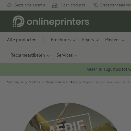
Beste prijs-garantie
Eigen productie
Gratis standaard ve
Alle producten
Brochures
Flyers
Posters
Reclameartikelen
Services
Alleen in augustus:
tot 
Startpagina
Stickers
Veganistische stickers
Veganistische stickers, rond, Ø 9,5