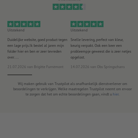
Uitstekend
Uitstekend
Ui
Duidelijke website, goed product tegen
Snelle levering, perfect van kleur,
He
een lage prijs.Ik bestel al jaren mijn
keurig verpakt. Ook een keer een
ee
folder hier en ben er zeer tevreden
probleempje geweest die is zeer netjes
ac
over. ...
opgelost.
21.07.2026
van Brigitte Furnèmont
14.07.2026
van Obs Springschans
18
Wij maken gebruik van Trustpilot als onafhankelijk dienstverlener om
beoordelingen te verkrijgen. Welke maatregelen Trustpilot neemt om ervoor
te zorgen dat het om echte beoordelingen gaan, vindt u
hier
.