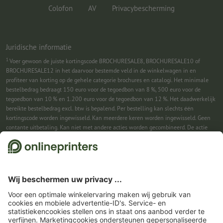
Colofon
AV
Privacybescherming
Juridische informatie
1
Voer gewoon de juiste kortingscode BROCHURESALE8, BROCHURESALE10 of
BROCHURESALE12 in het daarvoor bestemde veld in de winkelwagen in en
profiteer van korting op de gehele categorie brochures en catalogi. Het minimale
bestelbedrag bedraagt 150 euro voor de tegoedbon van 8 %, 500 euro voor de
tegoedbon van 10 % en 1.200 euro voor de tegoedbon van 12 %. Het daadwerkelijk
bereikte bestelbedrag excl. btw is bepalend. Per bestelling kan slechts één
kortingscode worden ingewisseld. Kan meerdere keren worden ingewisseld. Geen
contante uitbetaling. Kan niet met andere acties worden gecombineerd. De actie
geldt tot en met 31-08-2026.
2
Je ontvangst eerst een e-mail waarin je de aanmelding voor de nieuwsbrief
bevestigt met één klik. Pas daarna sturen we je de kortingscode en voortaan onze
nieuwsbrief toe. Natuurlijk kun je je te allen tijde weer afmelden. Kan 1x worden
ingewisseld. Geen minimumbestelwaarde. Maximale hoogte van de korting: € 150
van de bestelwaarde (netto). Geen contante uitbetaling. Kan niet worden
gecombineerd met andere acties of kortingscodes.
De tegoedbon is na ontvangst
zes weken geldig.