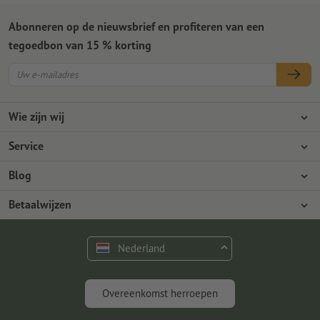
Abonneren op de nieuwsbrief en profiteren van een
tegoedbon van 15 % korting
Wie zijn wij
Ondernemingen
Service
Pers
Betaalwijzen
Blog
Vacatures en carrière
Verzending
Photoshop-tutorials
Betaalwijzen
Milieubescherming
Reclamatie
InDesign-tutorials
Overschrijving
Contact
Nederland
Premium programma
Gratis lettertypes en fonts
FAQ
Marketing en insights
Overeenkomst herroepen