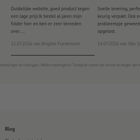
Duidelijke website, goed product tegen
Snelle levering, perfe
een lage prijs.Ik bestel al jaren mijn
keurig verpakt. Ook 
folder hier en ben er zeer tevreden
probleempje geweest 
over. ...
opgelost.
21.07.2026
van Brigitte Furnèmont
14.07.2026
van Obs S
oordelingen te verkrijgen. Welke maatregelen Trustpilot neemt om ervoor te zorgen dat 
Blog