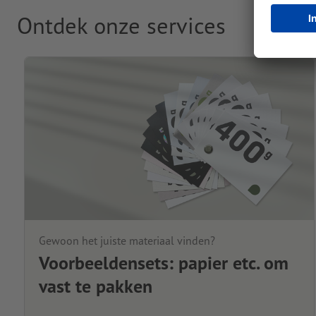
Ontdek onze services
Gewoon het juiste materiaal vinden?
Voorbeeldensets: papier etc. om
vast te pakken