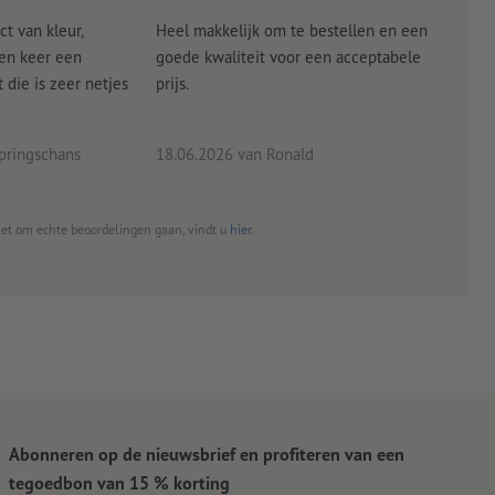
ct van kleur,
Heel makkelijk om te bestellen en een
Als
een keer een
goede kwaliteit voor een acceptabele
KLED
die is zeer netjes
prijs.
tevr
eind
pringschans
18.06.2026
van Ronald
02.0
het om echte beoordelingen gaan, vindt u
hier
.
Abonneren op de nieuwsbrief en profiteren van een
tegoedbon van 15 % korting