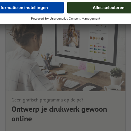
Geen grafisch programma op de pc?
Ontwerp je drukwerk gewoon
online