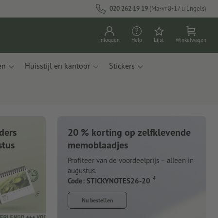
020 262 19 19
(Ma-vr 8-17 u Engels)
Inloggen
Help
Lijst
Winkelwagen
en
Huisstijl en kantoor
Stickers
ders
20 % korting op zelfklevende
boeken
stus
memoblaadjes
Profiteer van de voordeelprijs – alleen in
maakt van appelresten
augustus.
4
Code: STICKYNOTES26-20
Nu bestellen