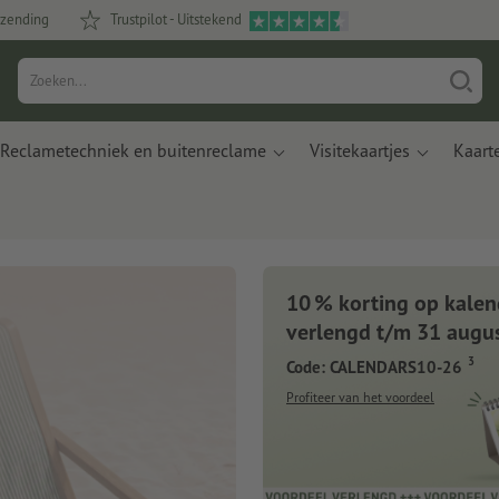
rzending
Trustpilot - Uitstekend
Reclametechniek en buitenreclame
Visitekaartjes
Kaart
10 % korting op kalen
Nieuwe notitie
verlengd t/m 31 augu
3
Code: CALENDARS10-26
Met innovatieve materialen ge
en plastic uit de oceaan
Profiteer van het voordeel
Nu bestellen