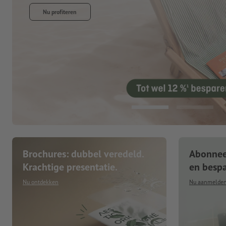
Nu profiteren
Brochures: dubbel veredeld.
Abonneer
Krachtige presentatie.
en besp
Nu ontdekken
Nu aanmelde