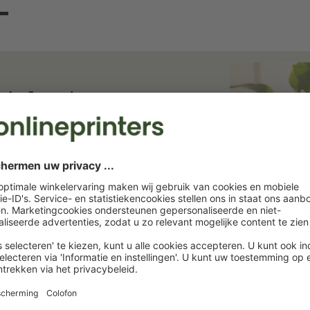
ief en bespaar
ief. Wij houden u op de hoogte van
rukkerij. Abonneer u nu en profiteer