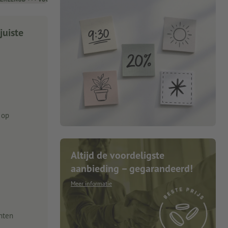
juiste
 op
Altijd de voordeligste
aanbieding – gegarandeerd!
Meer informatie
nten