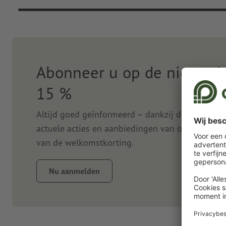
Abonneer u op de nieuwsbr
15 %
Altijd goed geïnformeerd – dankzij de nieuwsbr
actuele acties en aanbiedingen van onze onlined
van de welkomstkorting.
Nu aanmelden