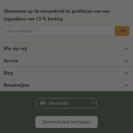
Abonneren op de nieuwsbrief en profiteren van een
tegoedbon van 15 % korting
Wie zijn wij
Ondernemingen
Service
Pers
Betaalwijzen
Blog
Vacatures en carrière
Verzending
Photoshop-tutorials
Betaalwijzen
Milieubescherming
Reclamatie
InDesign-tutorials
Overschrijving
Contact
Nederland
Premium programma
Gratis lettertypes en fonts
FAQ
Marketing en insights
Overeenkomst herroepen