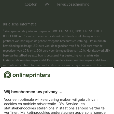
Colofon
AV
Privacybescherming
Juridische informatie
1
Voer gewoon de juiste kortingscode BROCHURESALE8, BROCHURESALE10 of
BROCHURESALE12 in het daarvoor bestemde veld in de winkelwagen in en
profiteer van korting op de gehele categorie brochures en catalogi. Het minimale
bestelbedrag bedraagt 150 euro voor de tegoedbon van 8 %, 500 euro voor de
tegoedbon van 10 % en 1.200 euro voor de tegoedbon van 12 %. Het daadwerkelijk
bereikte bestelbedrag excl. btw is bepalend. Per bestelling kan slechts één
kortingscode worden ingewisseld. Kan meerdere keren worden ingewisseld. Geen
contante uitbetaling. Kan niet met andere acties worden gecombineerd. De actie
geldt tot en met 31-08-2026.
2
Je ontvangst eerst een e-mail waarin je de aanmelding voor de nieuwsbrief
bevestigt met één klik. Pas daarna sturen we je de kortingscode en voortaan onze
nieuwsbrief toe. Natuurlijk kun je je te allen tijde weer afmelden. Kan 1x worden
ingewisseld. Geen minimumbestelwaarde. Maximale hoogte van de korting: € 150
van de bestelwaarde (netto). Geen contante uitbetaling. Kan niet worden
gecombineerd met andere acties of kortingscodes.
De tegoedbon is na ontvangst
zes weken geldig.