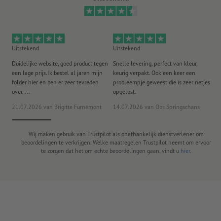
Uitstekend
Uitstekend
Ui
Duidelijke website, goed product tegen
Snelle levering, perfect van kleur,
He
een lage prijs.Ik bestel al jaren mijn
keurig verpakt. Ook een keer een
ee
folder hier en ben er zeer tevreden
probleempje geweest die is zeer netjes
ac
over. ...
opgelost.
21.07.2026
van Brigitte Furnèmont
14.07.2026
van Obs Springschans
18
Wij maken gebruik van Trustpilot als onafhankelijk dienstverlener om
beoordelingen te verkrijgen. Welke maatregelen Trustpilot neemt om ervoor
te zorgen dat het om echte beoordelingen gaan, vindt u
hier
.