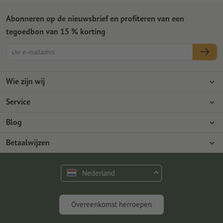
Abonneren op de nieuwsbrief en profiteren van een
tegoedbon van 15 % korting
Wie zijn wij
Ondernemingen
Service
Pers
Betaalwijzen
Blog
Vacatures en carrière
Verzending
Photoshop-tutorials
Betaalwijzen
Milieubescherming
Reclamatie
InDesign-tutorials
Overschrijving
Contact
Nederland
Premium programma
Gratis lettertypes en fonts
FAQ
Marketing en insights
Overeenkomst herroepen