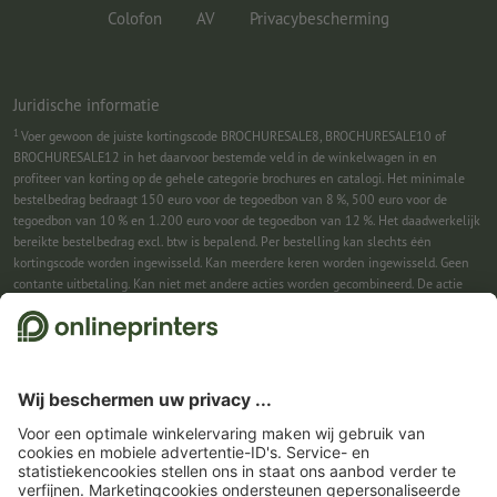
Colofon
AV
Privacybescherming
Juridische informatie
1
Voer gewoon de juiste kortingscode BROCHURESALE8, BROCHURESALE10 of
BROCHURESALE12 in het daarvoor bestemde veld in de winkelwagen in en
profiteer van korting op de gehele categorie brochures en catalogi. Het minimale
bestelbedrag bedraagt 150 euro voor de tegoedbon van 8 %, 500 euro voor de
tegoedbon van 10 % en 1.200 euro voor de tegoedbon van 12 %. Het daadwerkelijk
bereikte bestelbedrag excl. btw is bepalend. Per bestelling kan slechts één
kortingscode worden ingewisseld. Kan meerdere keren worden ingewisseld. Geen
contante uitbetaling. Kan niet met andere acties worden gecombineerd. De actie
geldt tot en met 31-08-2026.
2
Je ontvangst eerst een e-mail waarin je de aanmelding voor de nieuwsbrief
bevestigt met één klik. Pas daarna sturen we je de kortingscode en voortaan onze
nieuwsbrief toe. Natuurlijk kun je je te allen tijde weer afmelden. Kan 1x worden
ingewisseld. Geen minimumbestelwaarde. Maximale hoogte van de korting: € 150
van de bestelwaarde (netto). Geen contante uitbetaling. Kan niet worden
gecombineerd met andere acties of kortingscodes.
De tegoedbon is na ontvangst
zes weken geldig.