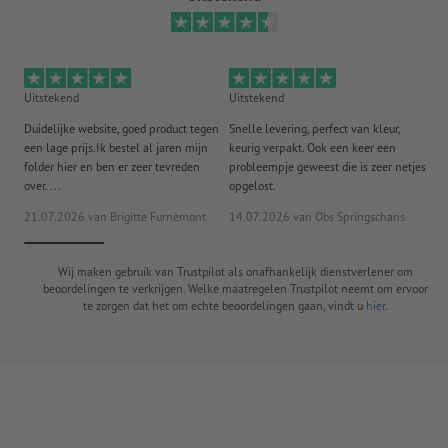
Uitstekend
Uitstekend
Ui
Duidelijke website, goed product tegen
Snelle levering, perfect van kleur,
He
een lage prijs.Ik bestel al jaren mijn
keurig verpakt. Ook een keer een
ee
folder hier en ben er zeer tevreden
probleempje geweest die is zeer netjes
ac
over. ...
opgelost.
21.07.2026
van Brigitte Furnèmont
14.07.2026
van Obs Springschans
18
Wij maken gebruik van Trustpilot als onafhankelijk dienstverlener om
beoordelingen te verkrijgen. Welke maatregelen Trustpilot neemt om ervoor
te zorgen dat het om echte beoordelingen gaan, vindt u
hier
.