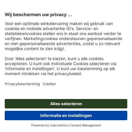
10 % korting op kalenders
verlengd t/m 31 augustus