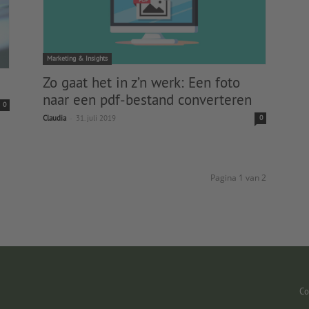
Marketing & Insights
Zo gaat het in z’n werk: Een foto
naar een pdf-bestand converteren
0
-
Claudia
31. juli 2019
0
Pagina 1 van 2
Co