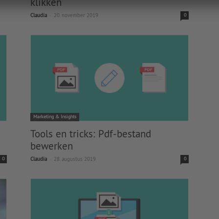
klikken
-
Claudia
20. november 2019
0
Marketing & Insights
Tools en tricks: Pdf-bestand
bewerken
-
0
Claudia
28. augustus 2019
0