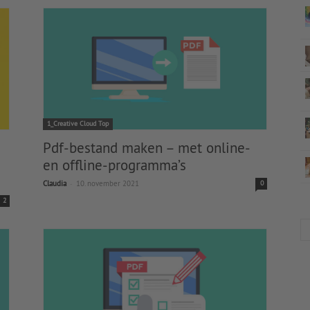
1_Creative Cloud Top
Pdf-bestand maken – met online-
en offline-programma’s
-
Claudia
10. november 2021
0
2