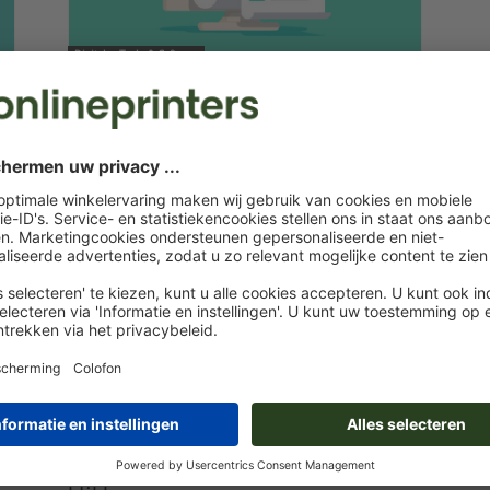
Digitales Tools & Software
Pdf-formulier maken – snel en
eenvoudig naar een interactief
document
-
0
Claudia
4. augustus 2021
0
Marketing & Insights
e
Pdf-bestand omzetten in een Word-
bestand – met slechts enkele
0