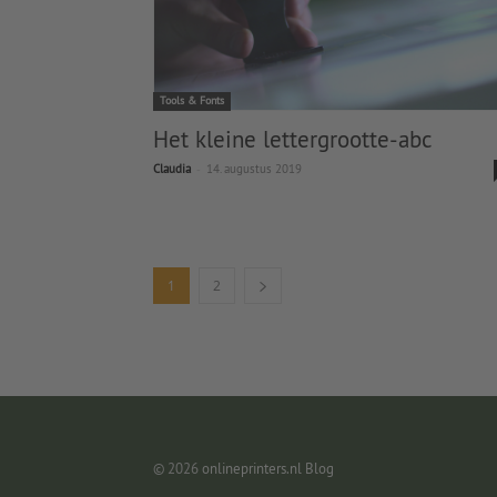
Tools & Fonts
Het kleine lettergrootte-abc
-
Claudia
14. augustus 2019
1
2
© 2026
onlineprinters.nl Blog