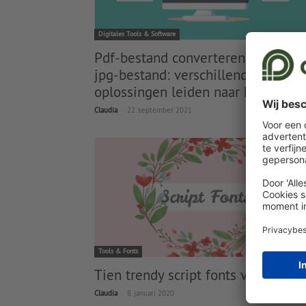
Digitales Tools & Software
Pdf-bestand converteren naar een
jpg-bestand: verschillende
oplossingen leiden naar het doel
-
Claudia
22. september 2021
Tools & Fonts
Tien trendy script fonts van Googl
-
Claudia
8. januari 2020