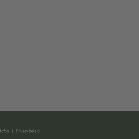
lofon
|
Privacy beleid