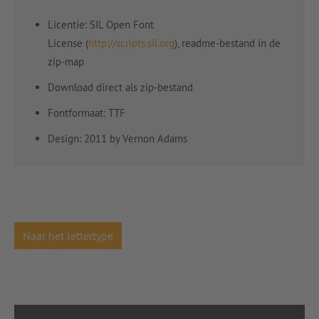
Licentie: SIL Open Font
License (
http://scripts.sil.org
), readme-bestand in de
zip-map
Download direct als zip-bestand
Fontformaat: TTF
Design: 2011 by Vernon Adams
Naar het lettertype