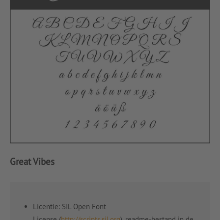
Great Vibes
Licentie: SIL Open Font
License (
http://scripts.sil.org
), readme-bestand in de