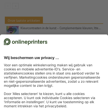
Onze laatste artikelen
Kleurcontrasten in de kunst – Complementaire kleuren, Itten en het getal 7
Kerstcadeaus voor klanten – inspiratie en tips
Uitspraken voor kerstkaarten: suggesties en gratis tekstsjablonen
Etalageversiering voor Kerstmis: Tips en inspiratie
Kerstwensen – commercieel en oprecht tegelijk