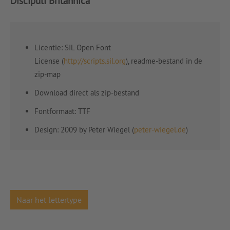
Discipuli Britannica
Licentie: SIL Open Font
License (
http://scripts.sil.org
), readme-bestand in de
zip-map
Download direct als zip-bestand
Fontformaat: TTF
Design: 2009 by Peter Wiegel (
peter-wiegel.de
)
Naar het lettertype