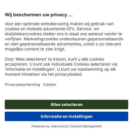
GERELATEERDE ARTIKELEN
MEER VAN DEZE AUTEUR
Kalligrafie font als swingende download
fonts
Lettertypes met schreven: nuttige
achtergrondkennis en gratis fonts
Metallica-lettertype: heavy metal-fonts
om de downloaden