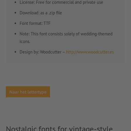
License: Free for commercial and private use
Download: as a .zip file
Font format: TTF
Note: This font consists solely of wedding-themed
icons.
Design by: Woodcutter –
http://www.woodcutter.es
Naar het lettertype
Nostalgic fonts for vintage-style