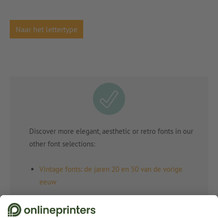
Naar het lettertype
Discover more elegant, aesthetic or retro fonts in our
other font selections:
Vintage fonts: de jaren 20 en 50 van de vorige
eeuw
Handgeschreven lettertypes