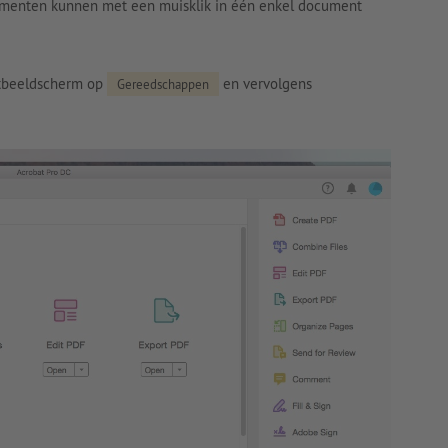
umenten kunnen met een muisklik in één enkel document
rtbeeldscherm op
en vervolgens
Gereedschappen