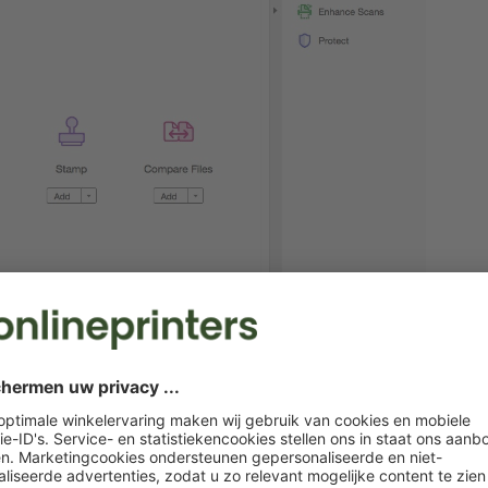
f een hele map met pdf-bestanden wilt toevoegen. Met het
per ongeluk opgenomen pdf-bestanden.
ht staan, klikt u rechtsboven op “Combineren”.