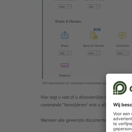
Pdf-bestanden uit meerdere bestanden samenvoegen
Hier legt u vast of u afzonderlijke bestanden o
commando “Verwijderen” wist u afzonderlijke, 
Wanneer alle gewenste documenten in het overzic