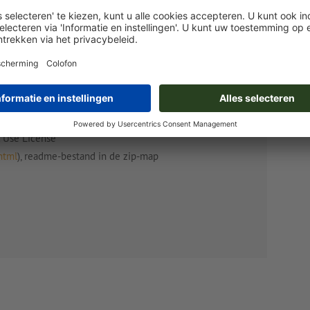
l Use License
html
), readme-bestand in de zip-map