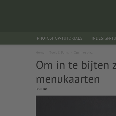
PHOTOSHOP-TUTORIALS
INDESIGN-T
Home
Tools & Fonts
Om in te bijt...
Om in te bijten 
menukaarten
Door
Iris
-