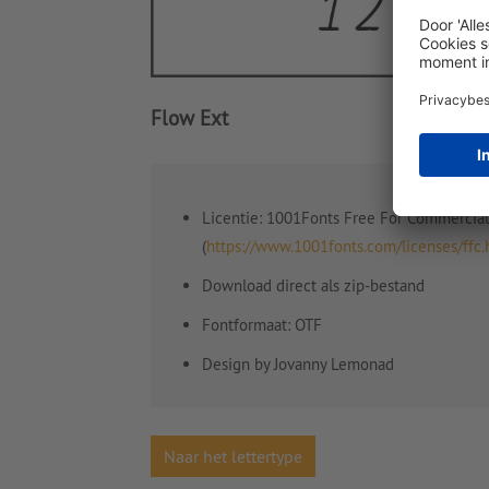
Flow Ext
Licentie: 1001Fonts Free For Commercia
(
https://www.1001fonts.com/licenses/ffc.
Download direct als zip-bestand
Fontformaat: OTF
Design by Jovanny Lemonad
Naar het lettertype