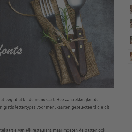
t begint al bij de menukaart. Hoe aantrekkelijker de
n gratis lettertypes voor menukaarten geselecteerd die dit
itekaartje van elk restaurant, maar moeten de gasten ook