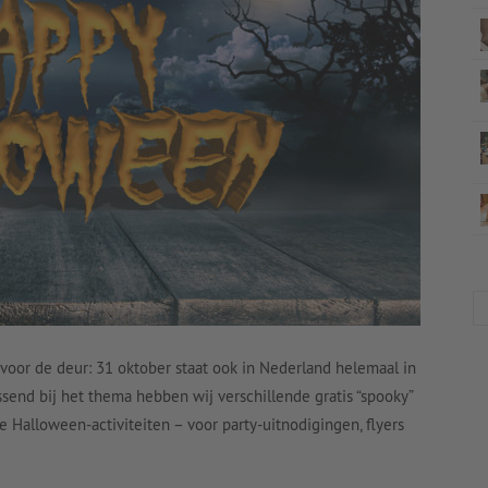
voor de deur: 31 oktober staat ook in Nederland helemaal in
send bij het thema hebben wij verschillende gratis “spooky”
 Halloween-activiteiten – voor party-uitnodigingen, flyers