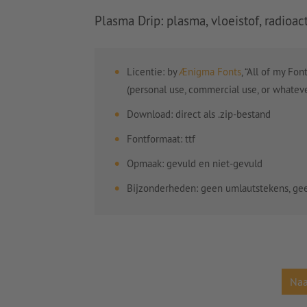
Plasma Drip: plasma, vloeistof, radioact
Licentie: by
Ænigma Fonts
, “All of my Fo
(personal use, commercial use, or whateve
Download: direct als .zip-bestand
Fontformaat: ttf
Opmaak: gevuld en niet-gevuld
Bijzonderheden: geen umlautstekens, ge
Naa