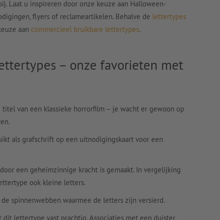
 bij. Laat u inspireren door onze keuze aan Halloween-
odigingen, flyers of reclameartikelen. Behalve de
lettertypes
 keuze aan
commercieel bruikbare lettertypes
.
ettertypes – onze favorieten met
e titel van een klassieke horrorfilm – je wacht er gewoon op
ren.
ikt als grafschrift op een uitnodigingskaart voor een
et door een geheimzinnige kracht is gemaakt. In vergelijking
ttertype ook kleine letters.
oor de spinnenwebben waarmee de letters zijn versierd.
 dit lettertype vast prachtig. Associaties met een duister