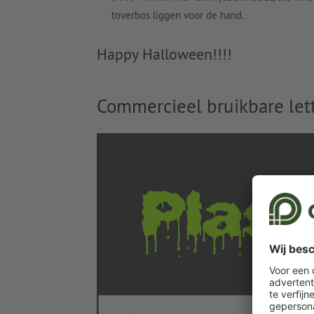
toverbos liggen voor de hand.
Happy Halloween!!!!
Commercieel bruikbare let