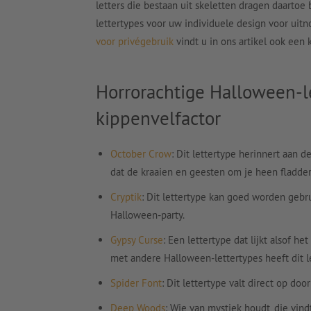
letters die bestaan uit skeletten dragen daartoe
lettertypes voor uw individuele design voor uitn
voor privégebruik
vindt u in ons artikel ook een
Horrorachtige Halloween-l
kippenvelfactor
October Crow
: Dit lettertype herinnert aan d
dat de kraaien en geesten om je heen fladde
Cryptik
: Dit lettertype kan goed worden gebru
Halloween-party.
Gypsy Curse
: Een lettertype dat lijkt alsof h
met andere Halloween-lettertypes heeft dit le
Spider Font
: Dit lettertype valt direct op d
Deep Woods
: Wie van mystiek houdt, die vindt