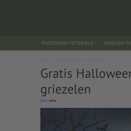
PHOTOSHOP-TUTORIALS
INDESIGN-T
Home
Tools & Fonts
Gratis Hallow...
Gratis Halloween
griezelen
Door
Lena
-