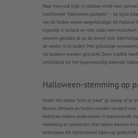
Waar men ook kijkt, in oktober vindt men spinn
traditionele “Halloween pumpkin” – op bijna elk
van de Kelten wordt aangekondigd: All Hallows‘ 
eigenlijk in Ierland en niet, zoals men misschie
eeuwen geleden al op de avond vóór Allerheilig
de winter in te luiden. Met griezelige vermom
tot bedaren worden gebracht. Deze traditie heef
ontwikkeld tot het tegenwoordig bekende Hallo
Halloween-stemming op p
Onder het motto “trick or treat” (je snoep of je 
deuren. Winkels en huizen worden versierd voor g
bedrijven maken ondertussen in toenemende ma
marketing en producten. Niet alleen kleuren en 
lettertypes die bijvoorbeeld lijken op grafschrif