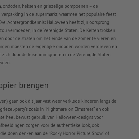
en, ondoden, heksen en griezelige pompoenen – de
e verpakking in de supermarkt, waarmee het populaire feest
Eve. Achtergrondkennis: Halloween heeft zijn oorsprong
n zou vermoeden, in de Verenigde Staten. De Kelten trokken
en door de straten om het einde van de zomer te vieren en
mingen moesten de eigenlijke ondoden worden verdreven en
t zich door de Ierse immigranten in de Verenigde Staten
ween.
apier brengen
leven) gaan ook dit jaar vast weer verklede kinderen langs de
riezel-party’s zoals in “Nightmare on Elmstreet” en ook
te heel bewust gebruik van Halloween-designs voor
afbeeldingen zorgen voor de authentieke look, ook
t, die doen denken aan de “Rocky Horror Picture Show” of