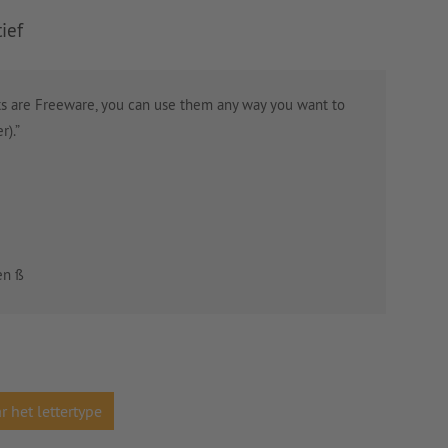
ief
nts are Freeware, you can use them any way you want to
r).”
en ß
r het lettertype