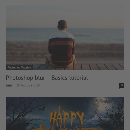
Photoshop Tutorials
Photoshop blur – Basics tutorial
-
Lena
20. februari 2019
0