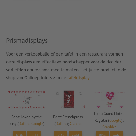
Prismadisplays
Voor een verkoopbalie of een tafel in een restaurant vormen
deze displays een effectieve boodschapper voor de dag der
verliefden om reclame mee te maken. Het juiste product in de
shop van Onlineprinters zijn de
tafeldisplays
.
Font: Grand Hotel 
Font: Loved by the 
Font: Frenchpress 
Regular (
Google
); 
king (
Dafont
, 
Google
)
(
Dafont
); 
Graphic
Graphics
PDF
indd
PDF
indd
PDF
indd