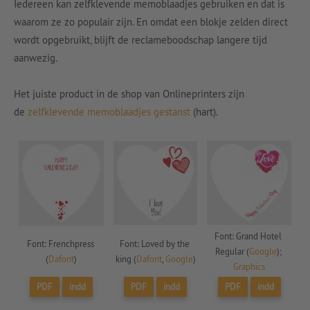
Iedereen kan zelfklevende memoblaadjes gebruiken en dat is
waarom ze zo populair zijn. En omdat een blokje zelden direct
wordt opgebruikt, blijft de reclameboodschap langere tijd
aanwezig.
Het juiste product in de shop van Onlineprinters zijn
de
zelfklevende memoblaadjes gestanst
(hart).
Font: Grand Hotel 
Font: Frenchpress 
Font: Loved by the 
Regular (
Google
); 
(
Dafont
)
king (
Dafont
, 
Google
)
Graphics
PDF
indd
PDF
indd
PDF
indd