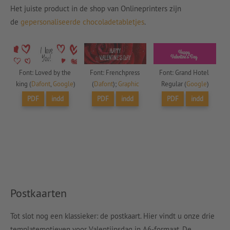
Het juiste product in de shop van Onlineprinters zijn
de
gepersonaliseerde chocoladetabletjes
.
Font: Loved by the 
Font: Frenchpress 
Font: Grand Hotel 
king (
Dafont
, 
Google
)
(
Dafont
); 
Graphic
Regular (
Google
)
PDF
indd
PDF
indd
PDF
indd
Postkaarten
Tot slot nog een klassieker: de postkaart. Hier vindt u onze drie
templatemotieven voor Valentijnsdag in A6-formaat. De