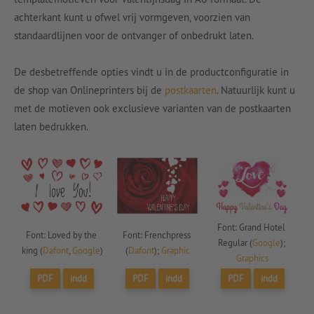
achterkant kunt u ofwel vrij vormgeven, voorzien van
standaardlijnen voor de ontvanger of onbedrukt laten.
De desbetreffende opties vindt u in de productconfiguratie in
de shop van Onlineprinters bij de
postkaarten
. Natuurlijk kunt u
met de motieven ook exclusieve varianten van de postkaarten
laten bedrukken.
Font: Grand Hotel 
Font: Loved by the 
Font: Frenchpress 
Regular (
Google
); 
king (
Dafont
, 
Google
)
(
Dafont
); 
Graphic
Graphics
PDF
indd
PDF
indd
PDF
indd