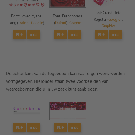
Font: Grand Hotel 
Font: Loved by the 
Font: Frenchpress 
Regular (
Google
); 
king (
Dafont
, 
Google
)
(
Dafont
); 
Graphic
Graphics
PDF
indd
PDF
indd
PDF
indd
De achterkant van de tegoedbon kan naar eigen wens worden
vormgegeven. Hieronder staan twee voorbeelden van
waardebonnen die u in uw zaak kunt aanbieden.
PDF
indd
PDF
indd