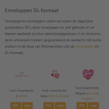
Enveloppen DL-formaat
Vormgegeven enveloppen vallen op tussen de dagelijkse
poststukken. Of u deze enveloppen nu zelf gebruikt of uw
klanten aanbiedt om hun valentijnsdagwensen in te versturen,
deze ontwerpen trekken gegarandeerd de aandacht. Het juiste
product in de shop van Onlineprinters zijn de
enveloppen
(in
DL-formaat).
Font: Grand Hotel 
Font: Frenchpress 
Font: Loved by the 
Regular (
Google
); 
(
Dafont
)
king (
Dafont
, 
Google
)
Graphics
PDF
indd
PDF
indd
PDF
indd