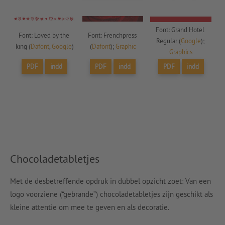
Font: Grand Hotel 
Font: Loved by the 
Font: Frenchpress 
Regular (
Google
); 
king (
Dafont
, 
Google
)
(
Dafont
); 
Graphic
Graphics
PDF
indd
PDF
indd
PDF
indd
Chocoladetabletjes
Met de desbetreffende opdruk in dubbel opzicht zoet: Van een
logo voorziene (“gebrande”) chocoladetabletjes zijn geschikt als
kleine attentie om mee te geven en als decoratie.