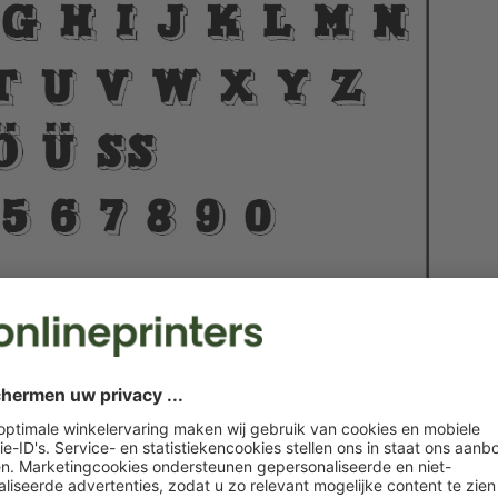
nneren aan de oude zetletters in de eerste eeuwen van het
e indruk. Dit pas evenzeer bij een westernparty als bij een
nen ze zelfs worden ingekleurd.