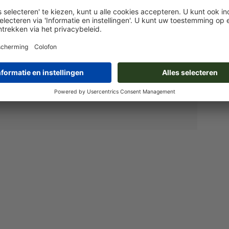
l Use License
html
), readme-bestand in de zip-map
1999