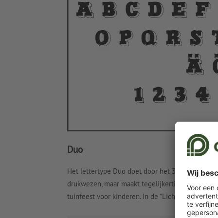
Duo
Het lettertype Duo doet door het 3D-effect heri
drukwezen, maar maakt tegelijkertijd een jeugdig
tuinfeest voor kinderen. In de “Licht”-versie kun