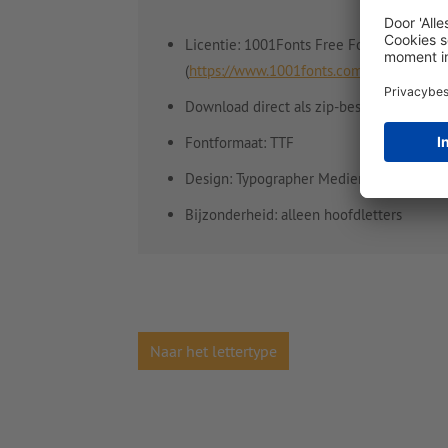
Licentie: 1001Fonts Free For Commercia
(
https://www.1001fonts.com/licenses/ffc.
Download direct als zip-bestand
Fontformaat: TTF
Design: Typographer Mediengestaltung, 
Bijzonderheid: alleen hoofdletters
Naar het lettertype