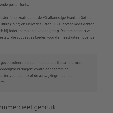
ende poster fonts.
poster fonts zoals de uit de VS afkomstige Franklin Gothic
utura (1927) en Helvetica (jaren 50). Hiervoor moet echter
ch bij ieder thema en elke doelgroep. Daarom hebben wij
gesteld, die suggesties bieden voor de meest uiteenlopende
es gecontroleerd op commerciële bruikbaarheid, maar
ordelijkheid dragen; controleer daarom de
ttertype-licentie of de aanwijzingen op het
orm.
 commercieel gebruik