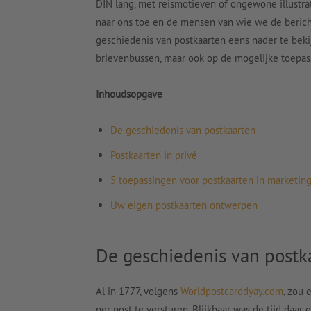
DIN lang, met reismotieven of ongewone illustrat
naar ons toe en de mensen van wie we de beric
geschiedenis van postkaarten eens nader te bekij
brievenbussen, maar ook op de mogelijke toepas
Inhoudsopgave
De geschiedenis van postkaarten
Postkaarten in privé
5 toepassingen voor postkaarten in marketin
Uw eigen postkaarten ontwerpen
De geschiedenis van postk
Al in 1777, volgens
Worldpostcarddyay.com
, zou
per post te versturen. Blijkbaar was de tijd daar