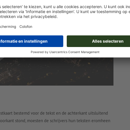
stkaart bestemd voor de tekst en de achterkant uitsluitend
 voorkant stond, moesten de schrijvers hun teksten eromheen