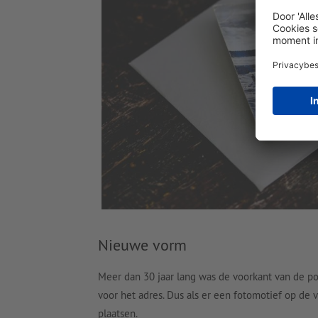
Nieuwe vorm
Meer dan 30 jaar lang was de voorkant van de po
voor het adres. Dus als er een fotomotief op de
plaatsen.