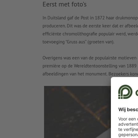
Eerst met foto’s
In Duitsland gaf de Post in 1872 haar drukmonop
produceren. Dit was de eerste keer dat er afbee
efficiënte chromolithografie populair werd, wer
toevoeging “Gruss aus” (groeten van).
Overigens was een van de populairste motieven a
première op de Wereldtentoonstelling van 1889 i
afbeeldingen van het monument. Bezoekers konde