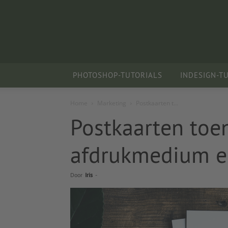
PHOTOSHOP-TUTORIALS
INDESIGN-T
Home
Marketing
Postkaarten t...
Postkaarten toe
afdrukmedium en
Door
Iris
-