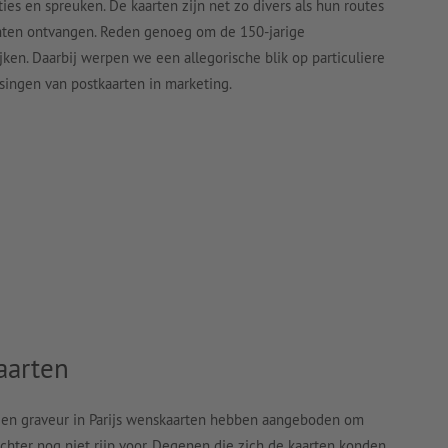
ies en spreuken. De kaarten zijn net zo divers als hun routes
hten ontvangen. Reden genoeg om de 150-jarige
ken. Daarbij werpen we een allegorische blik op particuliere
singen van postkaarten in marketing.
g
aarten
 een graveur in Parijs wenskaarten hebben aangeboden om
 echter nog niet rijp voor. Degenen die zich de kaarten konden