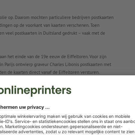
olie op. Daarom mochten particuliere bedrijven postkaarten
ldingen op de voorkant van kaarten verschenen. Toen
den veel postkaarten in Duitsland gedrukt – vaak met de
an het einde van de 19e eeuw de Eiffeltoren. Voor zijn
n Parijs ontwierp graveur Charles Libonis postkaarten met
n de kaarten direct vanaf de Eiffeltoren versturen.