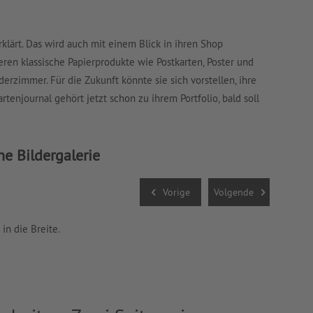
rklärt. Das wird auch mit einem Blick in ihren Shop
eren klassische Papierprodukte wie Postkarten, Poster und
derzimmer. Für die Zukunft könnte sie sich vorstellen, ihre
artenjournal gehört jetzt schon zu ihrem Portfolio, bald soll
he Bildergalerie
2
E
Vorige
Volgende
in die Breite.
Bunt und 