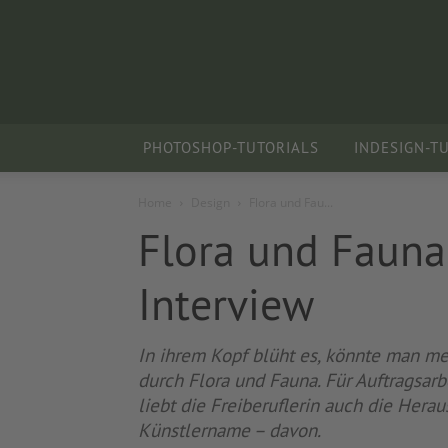
PHOTOSHOP-TUTORIALS
INDESIGN-T
Home
Design
Flora und Fau...
Flora und Fauna 
Interview
In ihrem Kopf blüht es, könnte man mei
durch Flora und Fauna. Für Auftragsar
liebt die Freiberuflerin auch die Hera
Künstlername – davon.