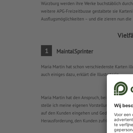
Würzburg werden ihre Werke buchstäblich durch 
weitere APG-Freizeitbusse gestaltete sie Karten
Ausflugsmöglichkeiten – und die zieren nun die
Vielf
1
MaintalSprinter
Maria Martin hat schon verschiedenste Karten illus
auch einiges dazu, erklärt die Illustratorin.
Maria Martin hat den Anspruch, bei Auftragsarb
stelle ich meine eigenen Vorstellungen auch mal 
auf den Kunden eingehen und Geduld haben – da
Herausforderung, den Kunden zufriedenzustellen