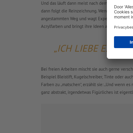
Und das läuft dann meist nach dem gleichen Sch
dann folgt die Reinzeichnung. Wenn es um ihre e
angestammten Weg und wagt Experimente. Dann gr
Acrylfarben und bringt ihre Ideen auf Leinwände
„ICH LIEBE ES, MI
Bei freien Arbeiten mischt sie auch gerne ver
Beispiel Bleistift, Kugelschreiber, Tinte oder au
Farben zu „matschen“, erzählt sie: „Und wenn es m
ganz abstrakt, irgendetwas Figürliches ist eigent