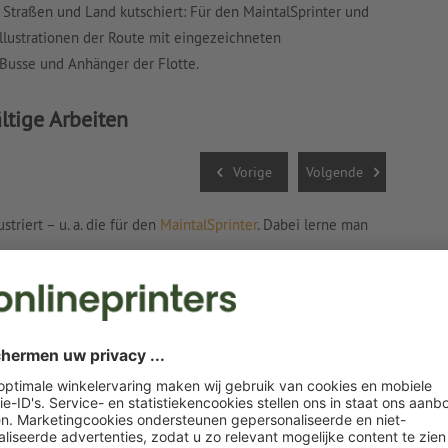
Straßen und Land kutschiert: Für den MaintalSprinter und
illustrationen der Route mit eingezeichneten
 Busse und Anhänger der Flotte.
ältige Arbeiten
2
E
Vorige
Volgende
triert – u. a. die für den
MaintalSprinter
. Dabei lerne man
Maria Mar
Für das
G
heilt: Wi
eiten mit dem Kunden auf einen Nenner zu kommen. „Dafür
hinten an“, erzählt die Grafikdesignerin. Langsam antasten,
s kann schon mal anstrengend werden, aber: „Ich mag die
.“