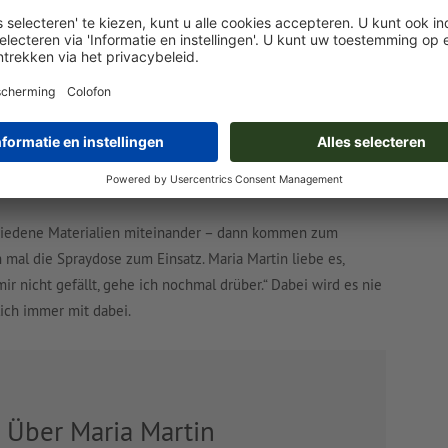
ema ab: Recherche, Ideen sammeln, Skizzen anfertigen und
igenen Werke geht, verlässt Maria Martin gerne ihren
eift die Grafikdesignerin und Illustratorin auch mal zu
.
T FARBEN ZU ‘MATSCHEN’.“
schiedene Materialien miteinander – dann kommen zum
ch mal die Spraydose zum Einsatz. Maria Martin liebe es,
ir nicht gefällt, gehe ich nochmal drüber.“ Dabei wird es nie
lich immer mit dabei.
Über Maria Martin