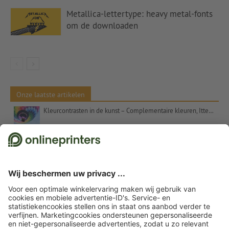
Metallica-lettertype: heavy metal-fonts
om de downloaden
Onze laatste artikelen
Kleurcontrasten in de kunst – Complementaire kleuren, Itten en het getal 7
Kerstcadeaus voor klanten – inspiratie en tips
Uitspraken voor kerstkaarten: suggesties en gratis tekstsjablonen
Etalageversiering voor Kerstmis: Tips en inspiratie
Kerstwensen – commercieel en oprecht tegelijk