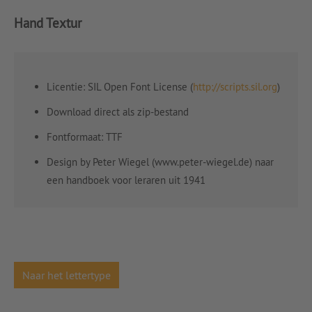
Hand Textur
Licentie: SIL Open Font License (
http://scripts.sil.org
)
Download direct als zip-bestand
Fontformaat: TTF
Design by Peter Wiegel (www.peter-wiegel.de) naar
een handboek voor leraren uit 1941
Naar het lettertype