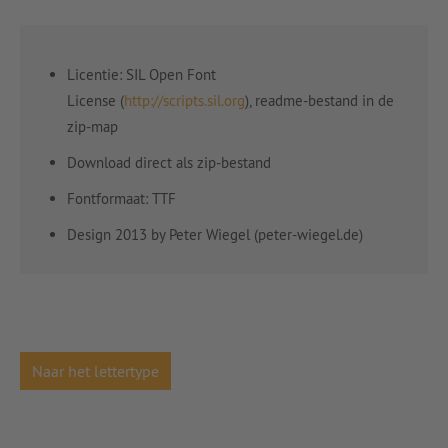
Licentie: SIL Open Font
License (
http://scripts.sil.org
), readme-bestand in de
zip-map
Download direct als zip-bestand
Fontformaat: TTF
Design 2013 by Peter Wiegel (peter-wiegel.de)
Naar het lettertype