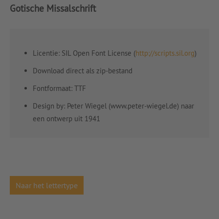
Gotische Missalschrift
Licentie: SIL Open Font License (
http://scripts.sil.org
)
Download direct als zip-bestand
Fontformaat: TTF
Design by: Peter Wiegel (www.peter-wiegel.de) naar
een ontwerp uit 1941
Naar het lettertype