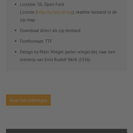
Licentie: SIL Open Font
License (
http://scripts.sil.org
), readme-bestand in de
zip-map
Download direct als zip-bestand
Fontformaat: TTF
Design by Peter Wiegel (peter-wiegel.de), naar een
ontwerp van Emil Rudolf Weiß (1936)
Naar het lettertype