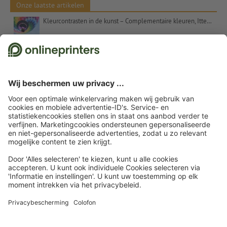
Onze laatste artikelen
Kleurcontrasten in de kunst – Complementaire kleuren, Itten en het getal 7
Kerstcadeaus voor klanten – inspiratie en tips
Uitspraken voor kerstkaarten: suggesties en gratis tekstsjablonen
Etalageversiering voor Kerstmis: Tips en inspiratie
Kerstwensen – commercieel en oprecht tegelijk
© 2026
onlineprinters.nl Blog