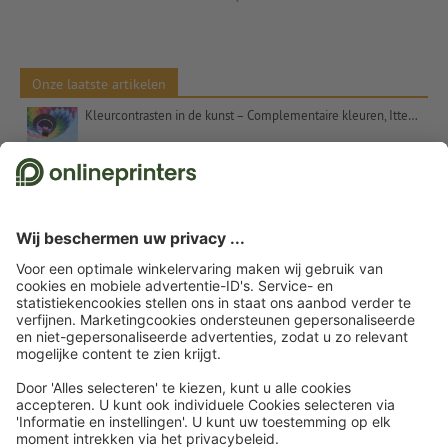
Onze laatste artikelen
Kleurcontrasten in de kunst – Complementaire kleuren, Itten en het getal 7
Kerstcadeaus voor klanten – inspiratie en tips
Uitspraken voor kerstkaarten: suggesties en gratis tekstsjablonen
Etalageversiering voor Kerstmis: Tips en inspiratie
Kerstwensen – commercieel en oprecht tegelijk