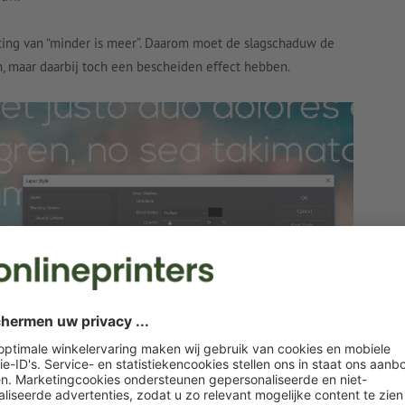
ting van “minder is meer”. Daarom moet de slagschaduw de
, maar daarbij toch een bescheiden effect hebben.