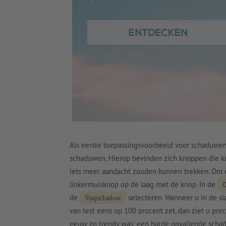
Als eerste toepassingsvoorbeeld voor schaduwen 
schaduwen. Hierop bevinden zich knoppen die k
iets meer aandacht zouden kunnen trekken. Om e
linkermuisknop op de laag met de knop. In de
O
de
selecteren. Wanneer u in de s
Slagschaduw
van test eens op 100 procent zet, dan ziet u pre
eeuw zo trendy was: een harde opvallende scha