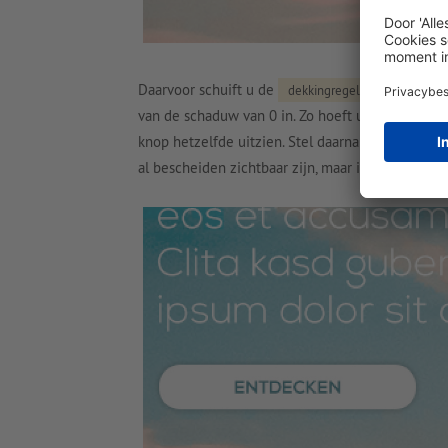
Daarvoor schuift u de
van de sc
dekkingregelaar
van de schaduw van 0 in. Zo hoeft u ook geen 
knop hetzelfde uitzien. Stel daarna de grootte 
al bescheiden zichtbaar zijn, maar is nog iets t