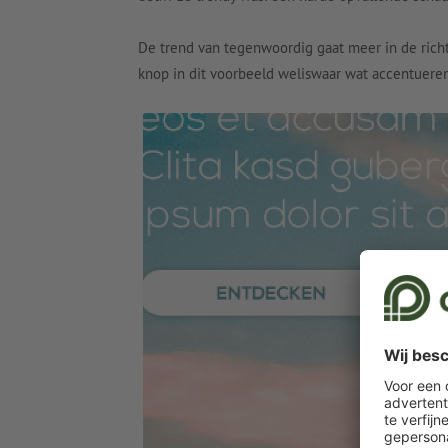
De trend van tegenwoordig gaat meer in de rich
knop in dit voorbeeld weliswaar wat accentueren