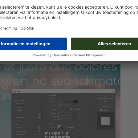
haduw eerst naar de waarde 20. Stel vervolgens een afstand
bepaalde hoek aan te geven. De schaduw moet er rondom de
in op 5 px, om de schaduw te verzachten. De schaduw moet nu
e zwak om de knop te accentueren.