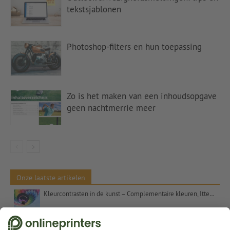
tekstsjablonen
Photoshop-filters en hun toepassing
Zo is het maken van een inhoudsopgave
geen nachtmerrie meer
Onze laatste artikelen
Kleurcontrasten in de kunst – Complementaire kleuren, Itten en het getal 7
Kerstcadeaus voor klanten – inspiratie en tips