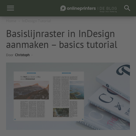
Home
InDesign Tutorial
Basislijnraster in InDesign
aanmaken – basics tutorial
Door
Christoph
-