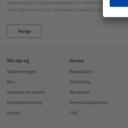
toestemming uitsluitend gebruikt voor het afwikkelen van de
allen tijde het recht op informatie, blokkering of wissen van
Vorige
Wie zijn wij
Service
Ondernemingen
Betaalwijzen
Pers
Verzending
Vacatures en carrière
Reclamatie
Milieubescherming
Premium programma
Contact
FAQ