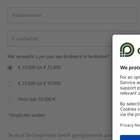
Klantnummer
E-mailadres *
Wat verwacht u per jaar aan drukwerk te besteden?
€ 10.000 tot € 25.000
€ 25.000 tot € 50.000
Meer dan 50.000 €
* Verplichte velden
De door Onlineprinters GmbH geregistreerde aan personen g