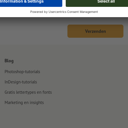
 overeenkomst en de behandeling van uw aanvragen. U heeft te
 deze gegevens. Meer informatie vindt u onder
Privacy beleid
.
Verzenden
Blog
Photoshop-tutorials
InDesign-tutorials
Gratis lettertypes en fonts
Marketing en insights