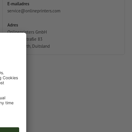
E-mailadres
service@onlineprinters.com
Adres
Onlineprinters GmbH
Dr.-Mack-Straße 83
90762 Fürth, Duitsland