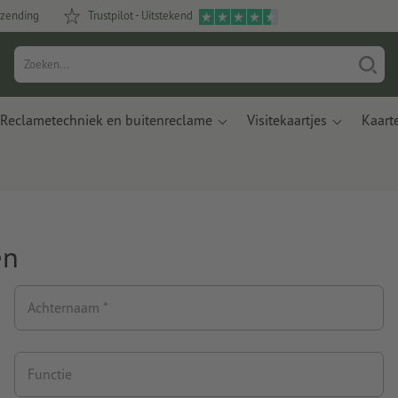
rzending
Trustpilot - Uitstekend
Reclametechniek en buitenreclame
Visitekaartjes
Kaart
en
Achternaam *
Functie