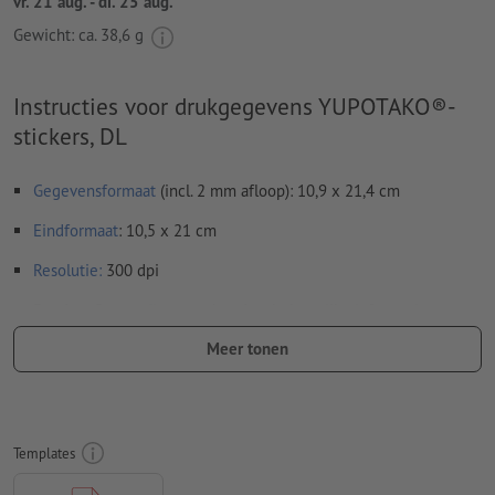
vr. 21 aug. - di. 25 aug.
Gewicht: ca.
38,6 g
Instructies voor drukgegevens YUPOTAKO®-
stickers, DL
Gegevensformaat
(incl. 2 mm afloop): 10,9 x 21,4 cm
Eindformaat
: 10,5 x 21 cm
Resolutie:
300 dpi
Rondom 2 mm
afloop
aanhouden, belangrijke informatie met
ten minste 4 mm afstand ten opzichte van het eindformaat
Meer tonen
Lettertypes
moeten volledig worden ingesloten of omgezet
naar krommen
Kleurmodus:
CMYK, FOGRA51 (PSO Coated v3) voor gestreken
Templates
papier