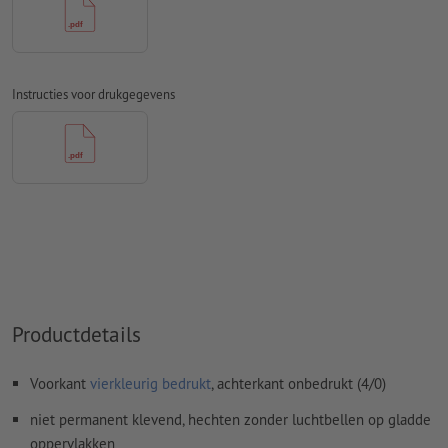
Spel- en zetfouten
worden door ons niet gecontroleerd
Overdrukinstellingen
worden door ons niet gecontroleerd
Transparanties
moeten in het algemeen worden
Instructies voor drukgegevens
Commentaren
worden verwijderd en niet afgedrukt
Inhoud van
formuliervelden
worden mee afgedrukt
Hoe maak ik afdrukgegevens correct?
Productdetails
Voorkant
vierkleurig bedrukt
, achterkant onbedrukt (4/0)
niet permanent klevend, hechten zonder luchtbellen op gladde
oppervlakken