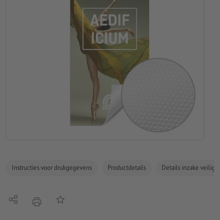
Instructies voor drukgegevens
Productdetails
Details inzake veilig
Delen
Op de lijst
afdrukken