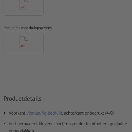
Spel- en zetfouten
worden door ons niet gecontroleerd
Overdrukinstellingen
worden door ons niet gecontroleerd
Transparanties
moeten in het algemeen worden
Instructies voor drukgegevens
Commentaren
worden verwijderd en niet afgedrukt
Inhoud van
formuliervelden
worden mee afgedrukt
Hoe maak ik afdrukgegevens correct?
Productdetails
Voorkant
vierkleurig bedrukt
, achterkant onbedrukt (4/0)
niet permanent klevend, hechten zonder luchtbellen op gladde
oppervlakken