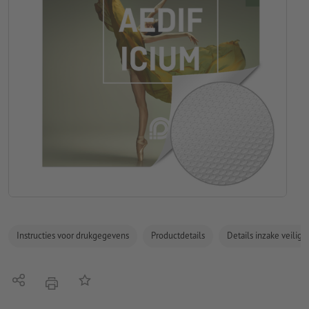
Instructies voor drukgegevens
Productdetails
Details inzake veilig
Delen
Op de lijst
afdrukken