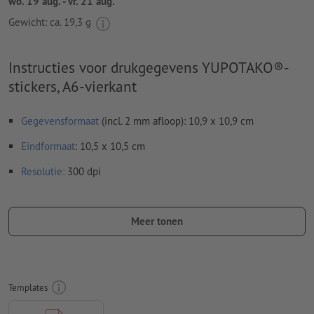
wo. 19 aug. - vr. 21 aug.
Gewicht: ca.
19,3 g
Instructies voor drukgegevens YUPOTAKO®-
stickers, A6-vierkant
Gegevensformaat
(incl. 2 mm afloop): 10,9 x 10,9 cm
Eindformaat
: 10,5 x 10,5 cm
Resolutie:
300 dpi
Rondom 2 mm
afloop
aanhouden, belangrijke informatie met
ten minste 4 mm afstand ten opzichte van het eindformaat
Meer tonen
Lettertypes
moeten volledig worden ingesloten of omgezet
naar krommen
Kleurmodus:
CMYK, FOGRA51 (PSO Coated v3) voor gestreken
Templates
papier