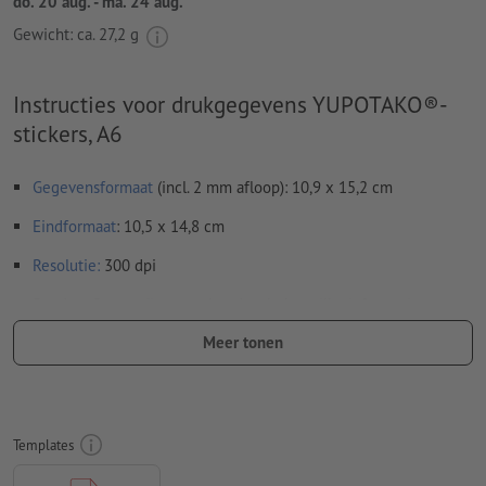
do. 20 aug. - ma. 24 aug.
Gewicht: ca.
27,2 g
Instructies voor drukgegevens YUPOTAKO®-
stickers, A6
Gegevensformaat
(incl. 2 mm afloop): 10,9 x 15,2 cm
Eindformaat
: 10,5 x 14,8 cm
Resolutie:
300 dpi
Rondom 2 mm
afloop
aanhouden, belangrijke informatie met
ten minste 4 mm afstand ten opzichte van het eindformaat
Meer tonen
Lettertypes
moeten volledig worden ingesloten of omgezet
naar krommen
Kleurmodus:
CMYK, FOGRA51 (PSO Coated v3) voor gestreken
Templates
papier