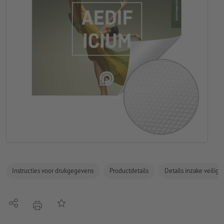
Instructies voor drukgegevens
Productdetails
Details inzake veilig
Delen
Op de lijst
afdrukken