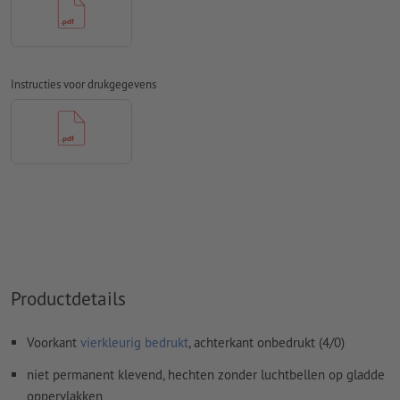
Spel- en zetfouten
worden door ons niet gecontroleerd
Overdrukinstellingen
worden door ons niet gecontroleerd
Transparanties
moeten in het algemeen worden
Instructies voor drukgegevens
Commentaren
worden verwijderd en niet afgedrukt
Inhoud van
formuliervelden
worden mee afgedrukt
Hoe maak ik afdrukgegevens correct?
Productdetails
Voorkant
vierkleurig bedrukt
, achterkant onbedrukt (4/0)
niet permanent klevend, hechten zonder luchtbellen op gladde
oppervlakken