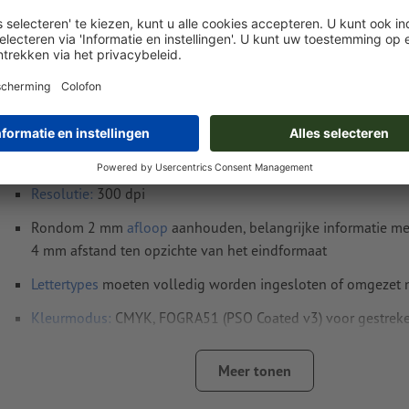
Instructies voor drukgegevens YUPOTAKO®-s
A3-vierkant
Gegevensformaat
(incl. 2 mm afloop): 30,1 x 30,1 cm
Eindformaat
: 29,7 x 29,7 cm
Resolutie:
300 dpi
Rondom 2 mm
afloop
aanhouden, belangrijke informatie me
4 mm afstand ten opzichte van het eindformaat
Lettertypes
moeten volledig worden ingesloten of omgezet
Kleurmodus:
CMYK, FOGRA51 (PSO Coated v3) voor gestreke
Spel- en zetfouten
worden door ons niet gecontroleerd
Meer tonen
Overdrukinstellingen
worden door ons niet gecontroleerd