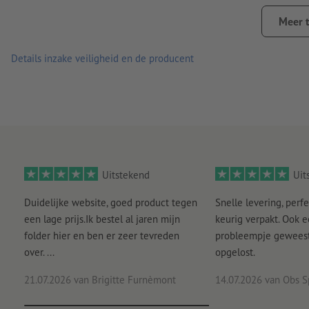
achterkant zonder slit
Meer 
Aanwijzing:
De te beplakken ondergrond moet stof- en vetvri
de kleefkracht van het materiaal nadelig beïnvloeden. Nieuw
Details inzake veiligheid en de producent
Levering: op vellen, niet apart op maat gesneden
Uitstekend
Uit
Duidelijke website, goed product tegen
Snelle levering, perfe
een lage prijs.Ik bestel al jaren mijn
keurig verpakt. Ook 
folder hier en ben er zeer tevreden
probleempje geweest 
over. ...
opgelost.
21.07.2026
van Brigitte Furnèmont
14.07.2026
van Obs S