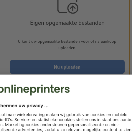
Eigen opgemaakte bestanden
U kunt uw opgemaakte bestanden vóór of na aankoop
uploaden.
Nu uploaden
Levering circa:
€ 144,46
€ 
do. 20 aug. - ma. 24 aug.
excl. btw
incl. 
Gewicht: ca.
154,4 g