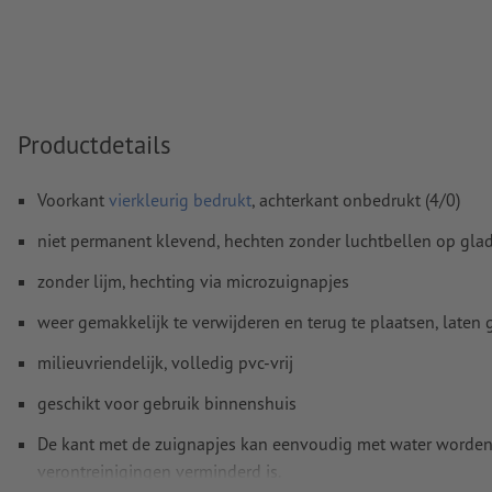
Transparanties
moeten in het algemeen worden
Commentaren
worden verwijderd en niet afgedrukt
Inhoud van
formuliervelden
worden mee afgedrukt
Productdetails
Hoe maak ik afdrukgegevens correct?
Voorkant
vierkleurig bedrukt
, achterkant onbedrukt (4/0)
niet permanent klevend, hechten zonder luchtbellen op gl
zonder lijm, hechting via microzuignapjes
weer gemakkelijk te verwijderen en terug te plaatsen, laten 
milieuvriendelijk, volledig pvc-vrij
geschikt voor gebruik binnenshuis
De kant met de zuignapjes kan eenvoudig met water worden 
verontreinigingen verminderd is.