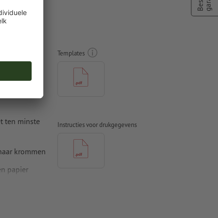
tickers,
Templates
t ten minste
Instructies voor drukgegevens
 naar krommen
n papier