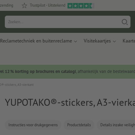
rzending
Trustpilot - Uitstekend
Reclametechniek en buitenreclame
Visitekaartjes
Kaart
wel 12 % korting op brochures en catalogi
, afhankelijk van de bestelwaar
-stickers, A3-vierkant
YUPOTAKO®-stickers, A3-vierk
Instructies voor drukgegevens
Productdetails
Details inzake veili