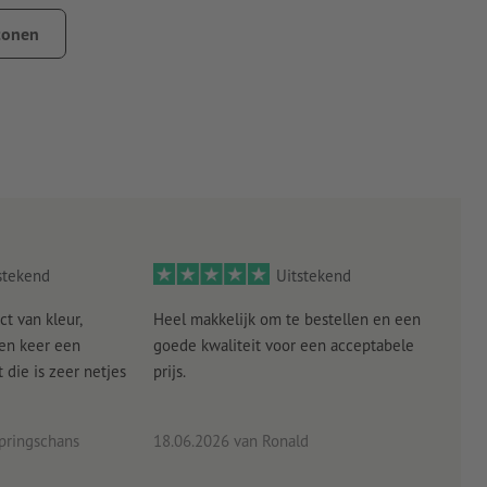
tonen
j zijn en mag geen andere verontreinigingen bevatten. Dit kan
e laklagen moeten gedroogd resp. volledig uitgehard zijn.
stekend
Uitstekend
ct van kleur,
Heel makkelijk om te bestellen en een
Als
een keer een
goede kwaliteit voor een acceptabele
KLED
die is zeer netjes
prijs.
tevr
eind
pringschans
18.06.2026
van Ronald
02.0