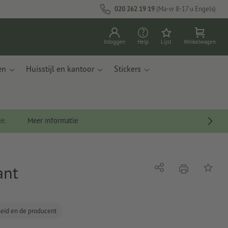
020 262 19 19
(Ma-vr 8-17 u Engels)
Inloggen
Help
Lijst
Winkelwagen
en
Huisstijl en kantoor
Stickers
de.
Meer informatie
ant
afdrukken
Delen
Op de li
gheid en de producent