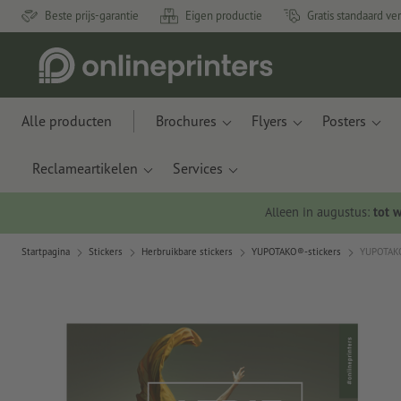
Beste prijs-garantie
Eigen productie
Gratis standaard ve
Alle producten
Brochures
Flyers
Posters
Reclameartikelen
Services
Alleen in augustus:
tot 
Startpagina
Stickers
Herbruikbare stickers
YUPOTAKO®-stickers
YUPOTAKO®