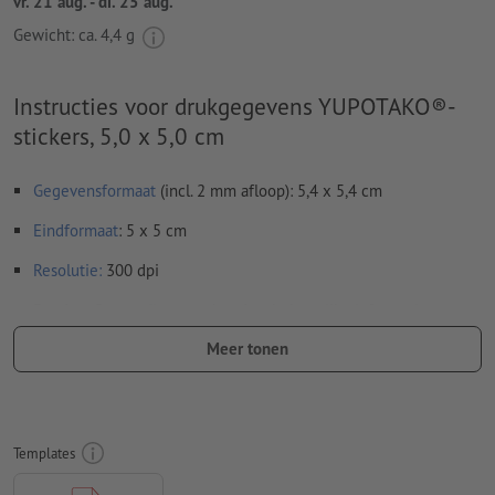
vr. 21 aug. - di. 25 aug.
Gewicht: ca.
4,4 g
Instructies voor drukgegevens YUPOTAKO®-
stickers, 5,0 x 5,0 cm
Gegevensformaat
(incl. 2 mm afloop): 5,4 x 5,4 cm
Eindformaat
: 5 x 5 cm
Resolutie:
300 dpi
Rondom 2 mm
afloop
aanhouden, belangrijke informatie met
ten minste 4 mm afstand ten opzichte van het eindformaat
Meer tonen
Lettertypes
moeten volledig worden ingesloten of omgezet
naar krommen
Kleurmodus:
CMYK, FOGRA51 (PSO Coated v3) voor gestreken
Templates
papier