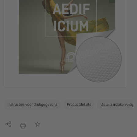
Instructies voor drukgegevens
Productdetails
Details inzake veilig
Delen
Op de lijst
afdrukken