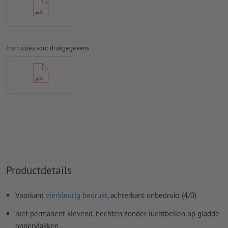
Spel- en zetfouten
worden door ons niet gecontroleerd
Overdrukinstellingen
worden door ons niet gecontroleerd
Transparanties
moeten in het algemeen worden
Instructies voor drukgegevens
Commentaren
worden verwijderd en niet afgedrukt
Inhoud van
formuliervelden
worden mee afgedrukt
Hoe maak ik afdrukgegevens correct?
Productdetails
Voorkant
vierkleurig bedrukt
, achterkant onbedrukt (4/0)
niet permanent klevend, hechten zonder luchtbellen op gladde
oppervlakken