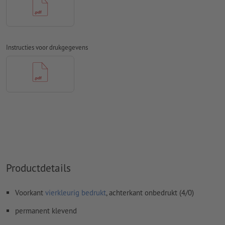
Spel- en zetfouten
worden door ons niet gecontroleerd
Overdrukinstellingen
worden door ons niet gecontroleerd
Transparanties
moeten in het algemeen worden
Instructies voor drukgegevens
Commentaren
worden verwijderd en niet afgedrukt
Inhoud van
formuliervelden
worden mee afgedrukt
Hoe maak ik afdrukgegevens correct?
Productdetails
Voorkant
vierkleurig bedrukt
, achterkant onbedrukt (4/0)
permanent klevend