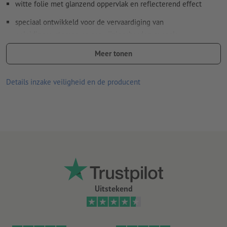
witte folie met glanzend oppervlak en reflecterend effect
speciaal ontwikkeld voor de vervaardiging van
geleidingssystemen en aanwijzingsborden evenals
reflecterende reclame, waarvoor een minimum aan
Meer tonen
retroreflectie voldoende is (reflectie RA1, design A, vroeger
type I)
Details inzake veiligheid en de producent
aan de eisen van de norm DIN 67510 (minimumeisen voor
fotoluminescente van producten) wordt voldaan
goede UV- en temperatuurbestendigheid
geschikt voor binnen- en buitengebruik
achterkant zonder slit
hoe langer de stickers op een bepaalde plaats plakken, des te
moeilijker kunnen ze worden verwijderd
Uitstekend
Aanwijzing:
De te beplakken ondergrond moet stof- en vetvrij
zijn en mag geen andere verontreinigingen bevatten. Dit kan