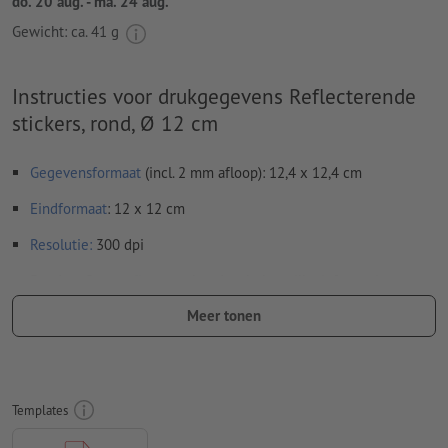
do. 20 aug. - ma. 24 aug.
Gewicht: ca.
41 g
Instructies voor drukgegevens Reflecterende
stickers, rond, Ø 12 cm
Gegevensformaat
(incl. 2 mm afloop): 12,4 x 12,4 cm
Eindformaat
: 12 x 12 cm
Resolutie:
300 dpi
Rondom 2 mm
afloop
aanhouden, belangrijke informatie met
ten minste 4 mm afstand ten opzichte van het eindformaat
Meer tonen
Lettertypes
moeten volledig worden ingesloten of omgezet
naar krommen
Kleurmodus:
CMYK, FOGRA51 (PSO Coated v3) voor gestreken
Templates
papier