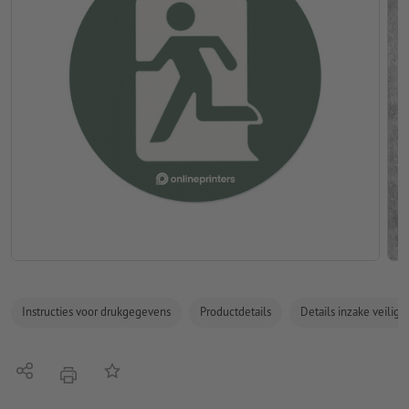
Instructies voor drukgegevens
Productdetails
Details inzake veilig
Delen
Op de lijst
afdrukken