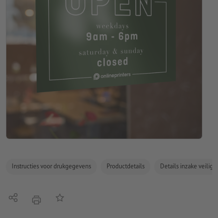
Instructies voor drukgegevens
Productdetails
Details inzake veilig
Delen
Op de lijst
afdrukken