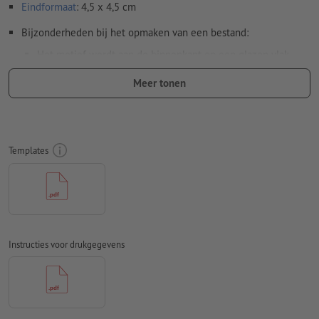
Eindformaat
: 4,5 x 4,5 cm
Bijzonderheden bij het opmaken van een bestand:
Het motief wordt aan de binnenkant op een glazen vlak
geplakt en buiten bekeken. De daarvoor benodigde
Meer tonen
spiegeling van de drukgegevens voeren wij uit.
Resolutie:
300 dpi
Rondom 2 mm
afloop
aanhouden, belangrijke informatie met
Templates
ten minste 4 mm afstand ten opzichte van het eindformaat
Kleurmodus:
CMYK, FOGRA51 (PSO Coated v3) voor gestreken
papier
Spel- en zetfouten
worden door ons niet gecontroleerd
Instructies voor drukgegevens
Overdrukinstellingen
worden door ons niet gecontroleerd
Transparanties
moeten in het algemeen worden
Commentaren
worden verwijderd en niet afgedrukt