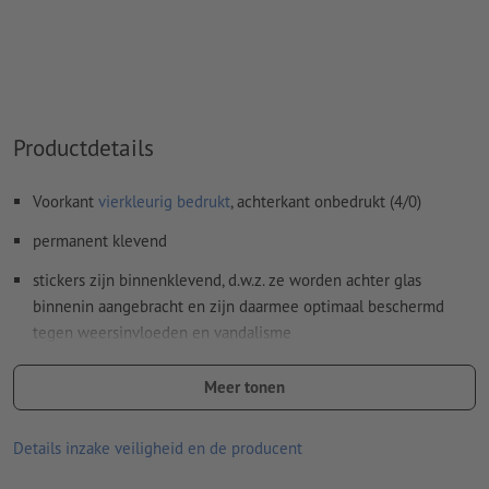
Inhoud van
formuliervelden
worden mee afgedrukt
Hoe maak ik afdrukgegevens correct?
Productdetails
Voorkant
vierkleurig bedrukt
, achterkant onbedrukt (4/0)
permanent klevend
stickers zijn binnenklevend, d.w.z. ze worden achter glas
binnenin aangebracht en zijn daarmee optimaal beschermd
tegen weersinvloeden en vandalisme
reclameboodschappen zijn ideaal leesbaar van buitenaf
Meer tonen
ideaal als bescherming tegen inkijk, decoratie of klassieke
reclamestickers achter glas
Details inzake veiligheid en de producent
goede UV- en temperatuurbestendigheid