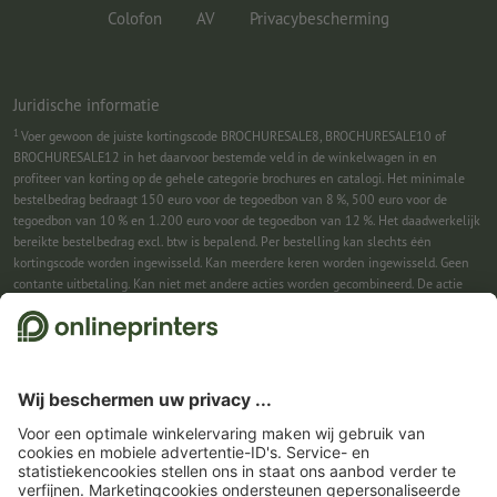
Colofon
AV
Privacybescherming
Juridische informatie
1
Voer gewoon de juiste kortingscode BROCHURESALE8, BROCHURESALE10 of
BROCHURESALE12 in het daarvoor bestemde veld in de winkelwagen in en
profiteer van korting op de gehele categorie brochures en catalogi. Het minimale
bestelbedrag bedraagt 150 euro voor de tegoedbon van 8 %, 500 euro voor de
tegoedbon van 10 % en 1.200 euro voor de tegoedbon van 12 %. Het daadwerkelijk
bereikte bestelbedrag excl. btw is bepalend. Per bestelling kan slechts één
kortingscode worden ingewisseld. Kan meerdere keren worden ingewisseld. Geen
contante uitbetaling. Kan niet met andere acties worden gecombineerd. De actie
geldt tot en met 31-08-2026.
2
Je ontvangst eerst een e-mail waarin je de aanmelding voor de nieuwsbrief
bevestigt met één klik. Pas daarna sturen we je de kortingscode en voortaan onze
nieuwsbrief toe. Natuurlijk kun je je te allen tijde weer afmelden. Kan 1x worden
ingewisseld. Geen minimumbestelwaarde. Maximale hoogte van de korting: € 150
van de bestelwaarde (netto). Geen contante uitbetaling. Kan niet worden
gecombineerd met andere acties of kortingscodes.
De tegoedbon is na ontvangst
zes weken geldig.