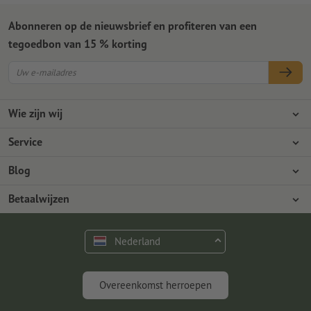
Abonneren op de nieuwsbrief en profiteren van een
tegoedbon van 15 % korting
Wie zijn wij
Ondernemingen
Service
Pers
Betaalwijzen
Blog
Vacatures en carrière
Verzending
Photoshop-tutorials
Betaalwijzen
Milieubescherming
Reclamatie
InDesign-tutorials
Overschrijving
Contact
Nederland
Premium programma
Gratis lettertypes en fonts
FAQ
Marketing en insights
Overeenkomst herroepen