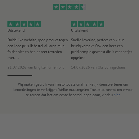
Uitstekend
Uitstekend
Ui
Duidelijke website, goed product tegen
Snelle levering, perfect van kleur,
He
een lage prijs.Ik bestel al jaren mijn
keurig verpakt. Ook een keer een
ee
folder hier en ben er zeer tevreden
probleempje geweest die is zeer netjes
ac
over. ...
opgelost.
21.07.2026
van Brigitte Furnèmont
14.07.2026
van Obs Springschans
18
Wij maken gebruik van Trustpilot als onafhankelijk dienstverlener om
beoordelingen te verkrijgen. Welke maatregelen Trustpilot neemt om ervoor
te zorgen dat het om echte beoordelingen gaan, vindt u
hier
.