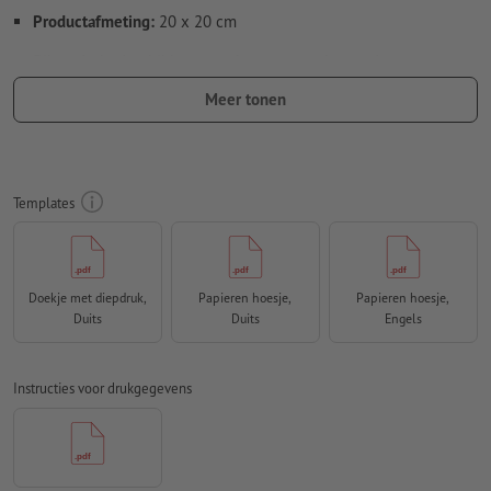
Productafmeting:
20 x 20 cm
Bijzonderheden bij het opmaken van een bestand:
Voor een optimale diepdruk moeten de elementen in uw
Meer tonen
bestand als
vectorgrafieken
zijn opgemaakt
Maak een nieuw kleurveld aan en wijs de desbetreffende
kleur aan de
diepdruk toe
Templates
naam van de staal: "Laser"
kleurtype: steunkleur
kleurwaarde: naar keuze
Doekje met diepdruk,
Papieren hoesje,
Papieren hoesje,
Duits
Duits
Engels
Aanwijzing: Deze "diepdruk" is alleen bedoeld voor
productiedoeleinden, het is geen gekleurde diepdruk.
Instructies voor drukgegevens
Het drukklare pdf-bestand mag alleen vectoren bevatten;
jpeg- of tiff- afbeeldingen en -templates zijn niet geschikt
Meer informatie en tips over
vectorgegevens
vindt u in