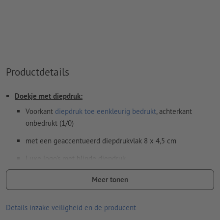
onze Help-functie.
Gegevensformaat (Papieren hoesje)
(incl. 3 mm afloop): 28,2 x
19,9 cm
Eindformaat(Papieren hoesje)
: 27,6 x 19,3 cm
Let erop dat één van de flappen van het hoesje slechts
Productdetails
beperkt kan worden bedrukt. U kunt de achtergrond vrij
vormgeven, maar hier mag geen tekstveld worden
Doekje met diepdruk:
aangemaakt. Meer informatie vindt u op de datasheets.
Voorkant
diepdruk toe
eenkleurig bedrukt
, achterkant
Rondom 3 mm
afloop
aanhouden, belangrijke informatie met
onbedrukt (1/0)
ten minste 6 mm afstand ten opzichte van het eindformaat
met een geaccentueerd diepdrukvlak 8 x 4,5 cm
Bijzonderheden bij het opmaken van een bestand:
Luxe logo's met blinde diepdruk
Resolutie:
300 dpi
Materiaal: Microvezel
Meer tonen
Lettertypes
moeten volledig worden ingesloten of omgezet
Zeer zachte high-end poetsdoek met een fijne zoom voor
naar krommen
kwetsbare oppervlakken
Details inzake veiligheid en de producent
Lettergrootte: ten minste 7 pt