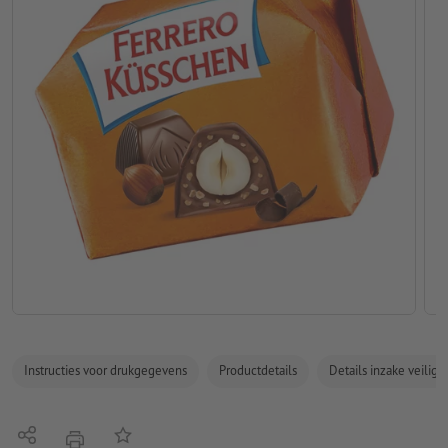
Instructies voor drukgegevens
Productdetails
Details inzake veilig
Delen
Op de lijst
afdrukken