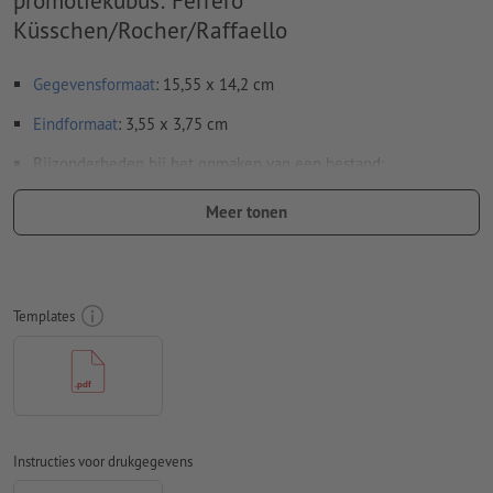
promotiekubus: Ferrero
Küsschen/Rocher/Raffaello
Gegevensformaat
: 15,55 x 14,2 cm
Eindformaat
: 3,55 x 3,75 cm
Bijzonderheden bij het opmaken van een bestand:
De wettelijk verplichte gegevens zoals informatie over de
Meer tonen
inhoud, houdbaarheidsdatum en fabrikant/distributeur,
worden in het kader van het productieproces automatisch
ingevoegd.
Neem de gemarkeerde gedeelten op de
datasheet en de template in acht
Templates
Neem nota van de
wettelijke richtlijnen voor bedrukte
levensmiddelverpakkingen
Verwijder de stanscontour uit de downloadsjabloon voordat
u uw drukgegevens aanmaakt.
Instructies voor drukgegevens