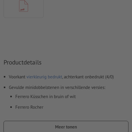
Resolutie:
300 dpi
Lettertypes
moeten volledig worden ingesloten of omgezet
naar krommen
Lettergrootte: ten minste 6 pt (2,12 mm)
Spel- en zetfouten
worden door ons niet gecontroleerd
Overdrukinstellingen
worden door ons niet gecontroleerd
Productdetails
Commentaren
worden verwijderd en niet afgedrukt
Inhoud van
formuliervelden
worden mee afgedrukt
Voorkant
vierkleurig bedrukt
, achterkant onbedrukt (4/0)
Gevulde minidobbelstenen in verschillende versies:
Hoe maak ik afdrukgegevens correct?
Ferrero Küsschen in bruin of wit
Ferrero Rocher
Raffaello
Meer tonen
Vegetarisch