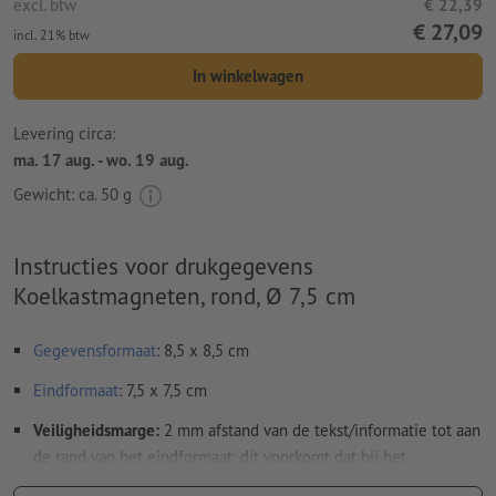
excl. btw
€ 22,39
€ 27,09
incl. 21% btw
In winkelwagen
Levering circa:
ma. 17 aug. - wo. 19 aug.
Gewicht: ca.
50 g
Instructies voor drukgegevens
Koelkastmagneten, rond, Ø 7,5 cm
Gegevensformaat
: 8,5 x 8,5 cm
Eindformaat
: 7,5 x 7,5 cm
Veiligheidsmarge:
2 mm afstand van de tekst/informatie tot aan
de rand van het eindformaat: dit voorkomt dat bij het
schoonsnijden teveel wordt uitgesneden.