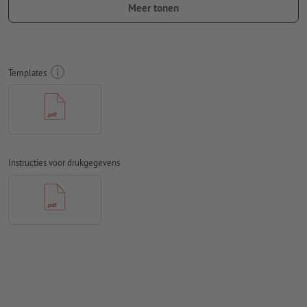
Meer tonen
Lettergrootte: ten minste 8 pt
Resolutie:
300 dpi
Lettertypes
moeten volledig worden ingesloten of omgezet
Templates
naar krommen
Kleurmodus:
CMYK, FOGRA51 (PSO Coated v3) voor gestreken
papier, FOGRA52 (PSO Uncoated v3 FOGRA52) voor
ongestreken papier
Instructies voor drukgegevens
Spel- en zetfouten
worden door ons niet gecontroleerd
Overdrukinstellingen
worden door ons niet gecontroleerd
Commentaren
worden verwijderd en niet afgedrukt
Inhoud van
formuliervelden
worden mee afgedrukt
Hoe maak ik afdrukgegevens correct?