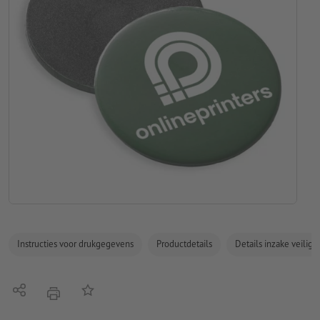
Instructies voor drukgegevens
Productdetails
Details inzake veilig
Delen
Op de lijst
afdrukken