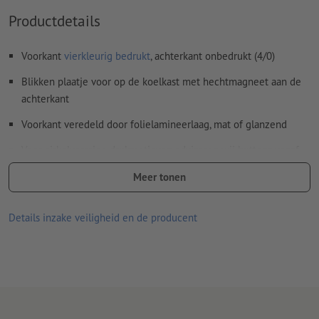
Productdetails
Voorkant
vierkleurig bedrukt
, achterkant onbedrukt (4/0)
Blikken plaatje voor op de koelkast met hechtmagneet aan de
achterkant
Voorkant veredeld door folielamineerlaag, mat of glanzend
Voor cirkelvormige drukmotieven adviseren wij buttons vanaf
een grootte van 37 mm, omdat zulke motieven op 25 mm-
Meer tonen
buttons om productietechnische redenen eruit zien alsof ze
niet centraal zijn geplaatst.
Details inzake veiligheid en de producent
Let erop dat in uw drukgegevens aan elke kant een omklaprand
van 5 mm extra voor het eindformaat moet worden
aangemaakt.
Er kan maar één ontwerp worden gebruikt per bestelling.