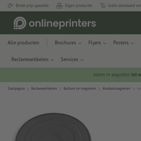
Beste prijs-garantie
Eigen productie
Gratis standaard ve
Alle producten
Brochures
Flyers
Posters
Reclameartikelen
Services
Alleen in augustus:
tot 
Startpagina
Reclameartikelen
Buttons en magneten
Koelkastmagneten
Ko