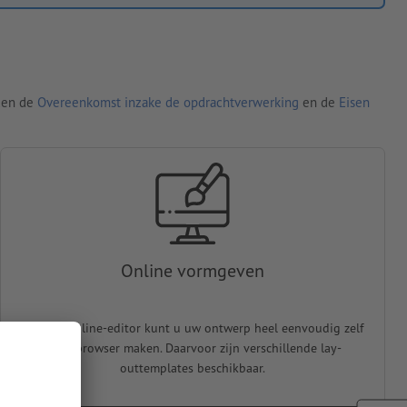
den de
Overeenkomst inzake de opdrachtverwerking
en de
Eisen
Online vormgeven
In onze online-editor kunt u uw ontwerp heel eenvoudig zelf
in de browser maken. Daarvoor zijn verschillende lay-
outtemplates beschikbaar.