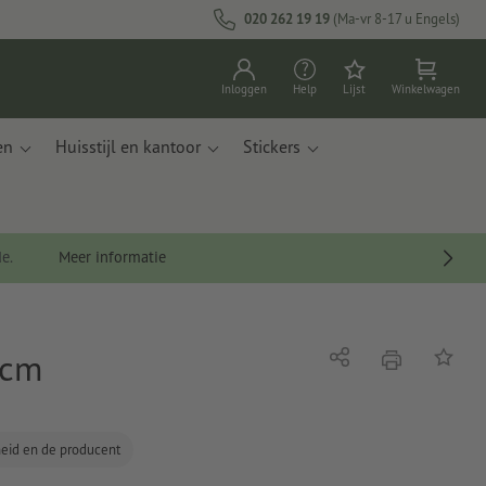
020 262 19 19
(Ma-vr 8-17 u Engels)
Inloggen
Help
Lijst
Winkelwagen
en
Huisstijl en kantoor
Stickers
de.
Meer informatie
 cm
afdrukken
Delen
Op de li
gheid en de producent