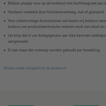
Blikken plaatje voor op de koelkast met hechtmagneet aan 
Voorkant veredeld door folielamineerlaag, mat of glanzend
Voor cirkelvormige drukmotieven adviseren wij buttons va
buttons om productietechnische redenen eruit zien alsof ze ni
Let erop dat in uw drukgegevens aan elke kant een omklap
aangemaakt.
Er kan maar één ontwerp worden gebruikt per bestelling.
Details inzake veiligheid en de producent