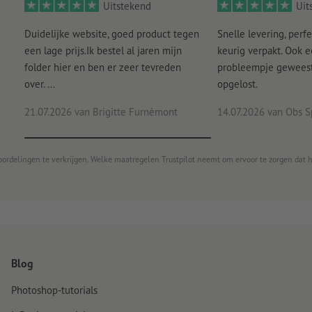
Uitstekend
Uit
Duidelijke website, goed product tegen
Snelle levering, perfe
een lage prijs.Ik bestel al jaren mijn
keurig verpakt. Ook 
folder hier en ben er zeer tevreden
probleempje geweest 
over. ...
opgelost.
21.07.2026
van Brigitte Furnèmont
14.07.2026
van Obs S
oordelingen te verkrijgen. Welke maatregelen Trustpilot neemt om ervoor te zorgen dat 
Blog
Photoshop-tutorials