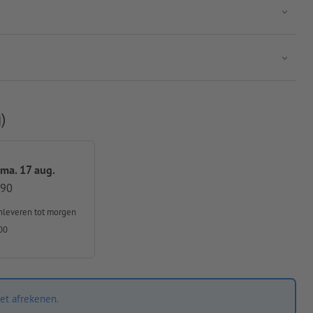
)
 ma. 17 aug.
,90
nleveren
tot morgen
00
et afrekenen.