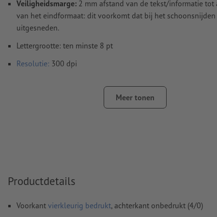
Veiligheidsmarge:
2 mm afstand van de tekst/informatie tot
van het eindformaat: dit voorkomt dat bij het schoonsnijden
uitgesneden.
Lettergrootte: ten minste 8 pt
Resolutie:
300 dpi
Lettertypes
moeten volledig worden ingesloten of omgezet
Meer tonen
Kleurmodus:
CMYK, FOGRA51 (PSO Coated v3) voor gestreke
FOGRA52 (PSO Uncoated v3 FOGRA52) voor ongestreken pa
Spel- en zetfouten
worden door ons niet gecontroleerd
Overdrukinstellingen
worden door ons niet gecontroleerd
Commentaren
worden verwijderd en niet afgedrukt
Productdetails
Inhoud van
formuliervelden
worden mee afgedrukt
Voorkant
vierkleurig bedrukt
, achterkant onbedrukt (4/0)
Hoe maak ik afdrukgegevens correct?