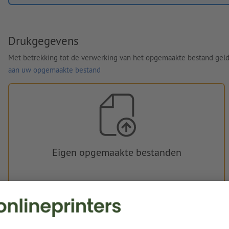
Drukgegevens
Met betrekking tot de verwerking van het opgemaakte bestand gel
aan uw opgemaakte bestand
Eigen opgemaakte bestanden
U kunt uw opgemaakte bestanden vóór of na aankoop
uploaden.