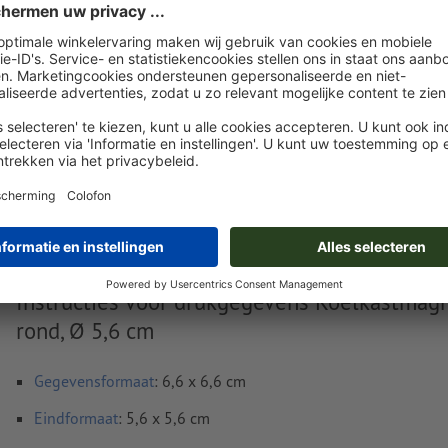
Nu uploaden
Levering circa:
€ 25,90
€
di. 18 aug. - do. 20 aug.
excl. btw
inc
Gewicht: ca.
37,5 g
Instructies voor drukgegevens Koelkastmagn
rond, Ø 5,6 cm
Gegevensformaat
: 6,6 x 6,6 cm
Eindformaat
: 5,6 x 5,6 cm