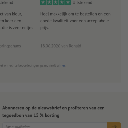
stekend
Uitstekend
ct van kleur,
Heel makkelijk om te bestellen en een
Als
een keer een
goede kwaliteit voor een acceptabele
KLED
die is zeer netjes
prijs.
tevr
eind
pringschans
18.06.2026
van Ronald
02.0
het om echte beoordelingen gaan, vindt u
hier
.
Abonneren op de nieuwsbrief en profiteren van een
tegoedbon van 15 % korting