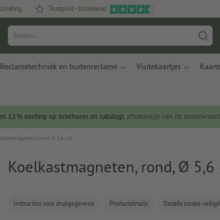
rzending
Trustpilot - Uitstekend
Reclametechniek en buitenreclame
Visitekaartjes
Kaart
wel 12 % korting op brochures en catalogi
, afhankelijk van de bestelwaar
elkastmagneten, rond, Ø 5,6 cm
Koelkastmagneten, rond, Ø 5,6
Instructies voor drukgegevens
Productdetails
Details inzake veili