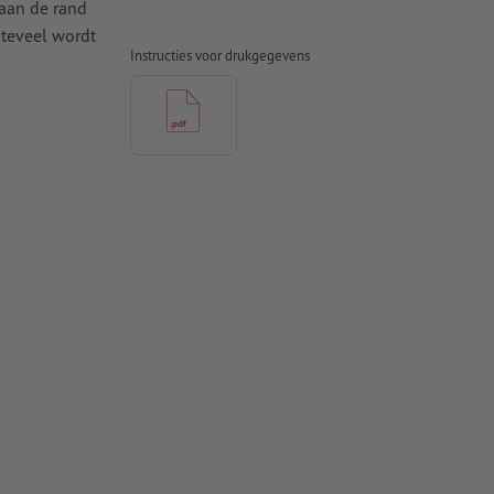
 aan de rand
 teveel wordt
Instructies voor drukgegevens
 naar krommen
n papier,
pier