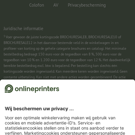
Colofon
AV
Privacybescherming
Juridische informatie
1
Voer gewoon de juiste kortingscode BROCHURESALE8, BROCHURESALE10 of
BROCHURESALE12 in het daarvoor bestemde veld in de winkelwagen in en
profiteer van korting op de gehele categorie brochures en catalogi. Het minimale
bestelbedrag bedraagt 150 euro voor de tegoedbon van 8 %, 500 euro voor de
tegoedbon van 10 % en 1.200 euro voor de tegoedbon van 12 %. Het daadwerkelijk
bereikte bestelbedrag excl. btw is bepalend. Per bestelling kan slechts één
kortingscode worden ingewisseld. Kan meerdere keren worden ingewisseld. Geen
contante uitbetaling. Kan niet met andere acties worden gecombineerd. De actie
geldt tot en met 31-08-2026.
2
Je ontvangst eerst een e-mail waarin je de aanmelding voor de nieuwsbrief
bevestigt met één klik. Pas daarna sturen we je de kortingscode en voortaan onze
nieuwsbrief toe. Natuurlijk kun je je te allen tijde weer afmelden. Kan 1x worden
ingewisseld. Geen minimumbestelwaarde. Maximale hoogte van de korting: € 150
van de bestelwaarde (netto). Geen contante uitbetaling. Kan niet worden
gecombineerd met andere acties of kortingscodes.
De tegoedbon is na ontvangst
zes weken geldig.