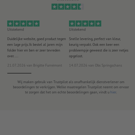
Uitstekend
Uitstekend
Ui
Duidelijke website, goed product tegen
Snelle levering, perfect van kleur,
He
een lage prijs.Ik bestel al jaren mijn
keurig verpakt. Ook een keer een
ee
folder hier en ben er zeer tevreden
probleempje geweest die is zeer netjes
ac
over. ...
opgelost.
21.07.2026
van Brigitte Furnèmont
14.07.2026
van Obs Springschans
18
Wij maken gebruik van Trustpilot als onafhankelijk dienstverlener om
beoordelingen te verkrijgen. Welke maatregelen Trustpilot neemt om ervoor
te zorgen dat het om echte beoordelingen gaan, vindt u
hier
.