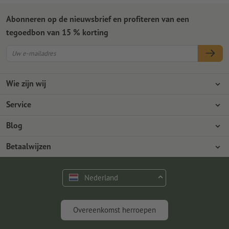
Abonneren op de nieuwsbrief en profiteren van een
tegoedbon van 15 % korting
Wie zijn wij
Ondernemingen
Service
Pers
Betaalwijzen
Blog
Vacatures en carrière
Verzending
Photoshop-tutorials
Betaalwijzen
Milieubescherming
Reclamatie
InDesign-tutorials
Overschrijving
Contact
Nederland
Premium programma
Gratis lettertypes en fonts
FAQ
Marketing en insights
Overeenkomst herroepen